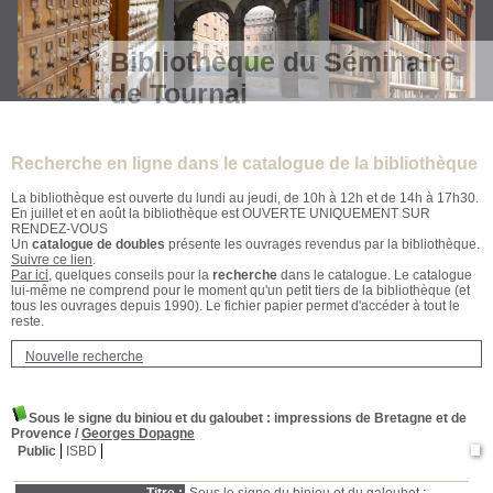
Bibliothèque du Séminaire
de Tournai
Recherche en ligne dans le catalogue de la bibliothèque
La bibliothèque est ouverte du lundi au jeudi, de 10h à 12h et de 14h à 17h30.
En juillet et en août la bibliothèque est OUVERTE UNIQUEMENT SUR
RENDEZ-VOUS
Un
catalogue de doubles
présente les ouvrages revendus par la bibliothèque.
Suivre ce lien
.
Par ici
, quelques conseils pour la
recherche
dans le catalogue. Le catalogue
lui-même ne comprend pour le moment qu'un petit tiers de la bibliothèque (et
tous les ouvrages depuis 1990). Le fichier papier permet d'accéder à tout le
reste.
Nouvelle recherche
Sous le signe du biniou et du galoubet
: impressions de Bretagne et de
Provence
/
Georges Dopagne
Public
ISBD