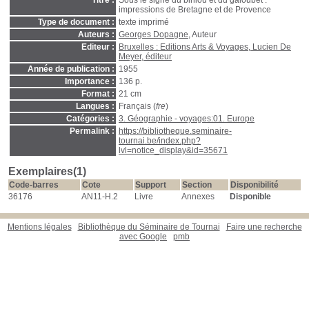
Titre :
Sous le signe du biniou et du galoubet :
impressions de Bretagne et de Provence
Type de document :
texte imprimé
Auteurs :
Georges Dopagne
, Auteur
Editeur :
Bruxelles : Editions Arts & Voyages, Lucien De
Meyer, éditeur
Année de publication :
1955
Importance :
136 p.
Format :
21 cm
Langues :
Français (
fre
)
Catégories :
3. Géographie - voyages:01. Europe
Permalink :
https://bibliotheque.seminaire-
tournai.be/index.php?
lvl=notice_display&id=35671
Exemplaires(1)
Code-barres
Cote
Support
Section
Disponibilité
36176
AN11-H.2
Livre
Annexes
Disponible
Mentions légales
Bibliothèque du Séminaire de Tournai
Faire une recherche
avec Google
pmb