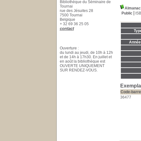
Bibliothèque du Séminaire de
Tournai
Almanach
rue des Jésuites 28
Public
IS
7500 Tournai
Belgique
+ 32 69 36 25 05
contact
Typ
Année 
Ouverture :
du lundi au jeudi, de 10h à 12h
et de 14h à 17h30. En juillet et
en août la bibliothèque est
OUVERTE UNIQUEMENT
SUR RENDEZ-VOUS.
Exemplai
Code-barre
36477