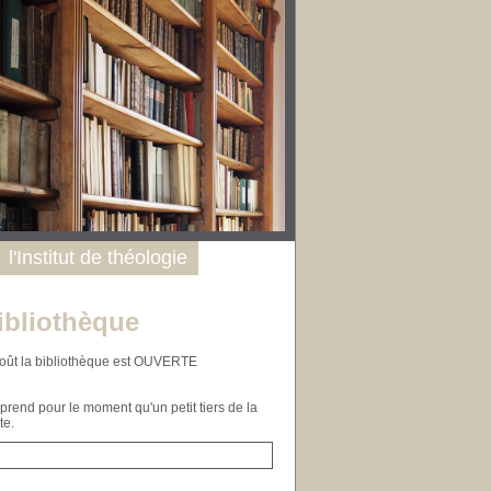
l'Institut de théologie
ibliothèque
n août la bibliothèque est OUVERTE
end pour le moment qu'un petit tiers de la
te.