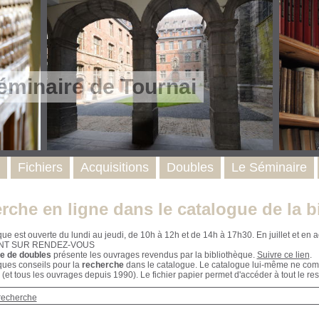
éminaire de Tournai
Fichiers
Acquisitions
Doubles
Le Séminaire
rche en ligne dans le catalogue de la b
que est ouverte du lundi au jeudi, de 10h à 12h et de 14h à 17h30. En juillet et e
NT SUR RENDEZ-VOUS
e de doubles
présente les ouvrages revendus par la bibliothèque.
Suivre ce lien
.
ques conseils pour la
recherche
dans le catalogue. Le catalogue lui-même ne compr
 (et tous les ouvrages depuis 1990). Le fichier papier permet d'accéder à tout le res
recherche