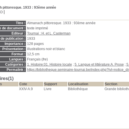
 pittoresque. 1933
: 93ème année
BD
Titre :
Almanach pittoresque. 1933 : 93ème année
e de document :
texte imprimé
Editeur :
Tournai : H. et L. Casterman
de publication :
1933
Importance :
128 pages
Présentation :
illustrations noir et blanc
Format :
12,5 cm
Langues :
Français (
fre
)
Catégories :
1. Histoire:01. Histoire locale
;
5. Langue et littérature:A. Prose
;
5
Permalink :
https://bibliotheque.seminaire-tournai.be/index.php?lvl=notice_
res(1)
s
Cote
Support
Localisation
Section
XXIV-A.9
Livre
Bibliothèque
Grande bibliot