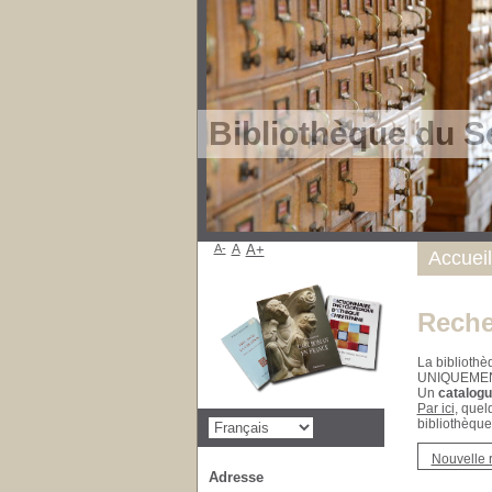
Bibliothèque du S
A-
A
A+
Accueil
Reche
La bibliothè
UNIQUEME
Un
catalogu
Par ici
, quel
bibliothèque
Nouvelle 
Adresse