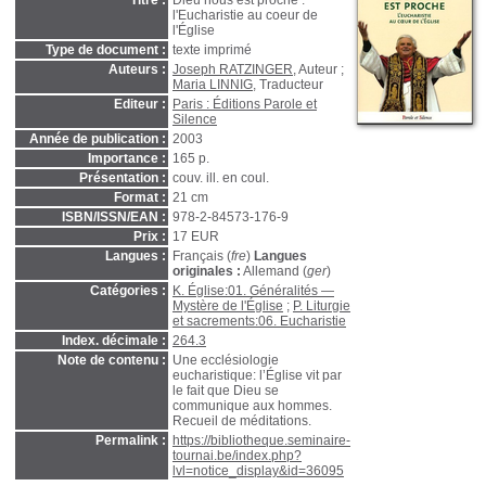
Titre :
Dieu nous est proche :
l'Eucharistie au coeur de
l'Église
Type de document :
texte imprimé
Auteurs :
Joseph RATZINGER
, Auteur ;
Maria LINNIG
, Traducteur
Editeur :
Paris : Éditions Parole et
Silence
Année de publication :
2003
Importance :
165 p.
Présentation :
couv. ill. en coul.
Format :
21 cm
ISBN/ISSN/EAN :
978-2-84573-176-9
Prix :
17 EUR
Langues :
Français (
fre
)
Langues
originales :
Allemand (
ger
)
Catégories :
K. Église:01. Généralités —
Mystère de l'Église
;
P. Liturgie
et sacrements:06. Eucharistie
Index. décimale :
264.3
Note de contenu :
Une ecclésiologie
eucharistique: l’Église vit par
le fait que Dieu se
communique aux hommes.
Recueil de méditations.
Permalink :
https://bibliotheque.seminaire-
tournai.be/index.php?
lvl=notice_display&id=36095