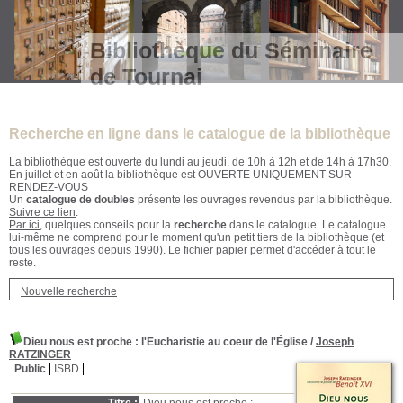
Bibliothèque du Séminaire
de Tournai
Recherche en ligne dans le catalogue de la bibliothèque
La bibliothèque est ouverte du lundi au jeudi, de 10h à 12h et de 14h à 17h30.
En juillet et en août la bibliothèque est OUVERTE UNIQUEMENT SUR
RENDEZ-VOUS
Un
catalogue de doubles
présente les ouvrages revendus par la bibliothèque.
Suivre ce lien
.
Par ici
, quelques conseils pour la
recherche
dans le catalogue. Le catalogue
lui-même ne comprend pour le moment qu'un petit tiers de la bibliothèque (et
tous les ouvrages depuis 1990). Le fichier papier permet d'accéder à tout le
reste.
Nouvelle recherche
Dieu nous est proche
: l'Eucharistie au coeur de l'Église
/
Joseph
RATZINGER
Public
ISBD