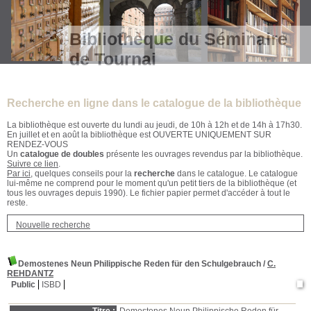
Bibliothèque du Séminaire
de Tournai
Recherche en ligne dans le catalogue de la bibliothèque
La bibliothèque est ouverte du lundi au jeudi, de 10h à 12h et de 14h à 17h30.
En juillet et en août la bibliothèque est OUVERTE UNIQUEMENT SUR
RENDEZ-VOUS
Un
catalogue de doubles
présente les ouvrages revendus par la bibliothèque.
Suivre ce lien
.
Par ici
, quelques conseils pour la
recherche
dans le catalogue. Le catalogue
lui-même ne comprend pour le moment qu'un petit tiers de la bibliothèque (et
tous les ouvrages depuis 1990). Le fichier papier permet d'accéder à tout le
reste.
Nouvelle recherche
Demostenes Neun Philippische Reden für den Schulgebrauch
/
C.
REHDANTZ
Public
ISBD