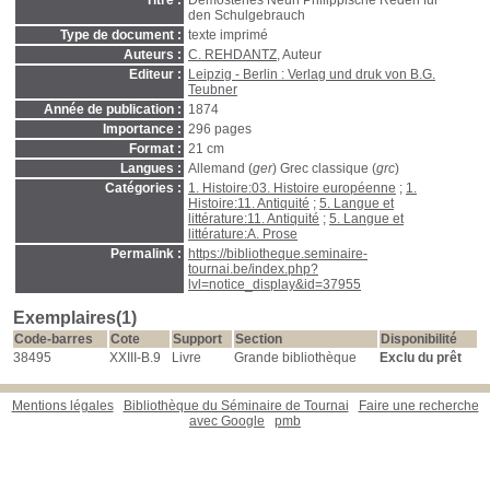
Titre :
Demostenes Neun Philippische Reden für
den Schulgebrauch
Type de document :
texte imprimé
Auteurs :
C. REHDANTZ
, Auteur
Editeur :
Leipzig - Berlin : Verlag und druk von B.G.
Teubner
Année de publication :
1874
Importance :
296 pages
Format :
21 cm
Langues :
Allemand (
ger
) Grec classique (
grc
)
Catégories :
1. Histoire:03. Histoire européenne
;
1.
Histoire:11. Antiquité
;
5. Langue et
littérature:11. Antiquité
;
5. Langue et
littérature:A. Prose
Permalink :
https://bibliotheque.seminaire-
tournai.be/index.php?
lvl=notice_display&id=37955
Exemplaires(1)
Code-barres
Cote
Support
Section
Disponibilité
38495
XXIII-B.9
Livre
Grande bibliothèque
Exclu du prêt
Mentions légales
Bibliothèque du Séminaire de Tournai
Faire une recherche
avec Google
pmb