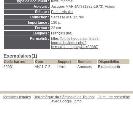
Type de document :
texte imprimé
Auteurs :
Jacques MARITAIN (1882-1973)
, Auteur
Editeur :
Paris : Alsatia
Collection :
Sagesse et Cultures
Importance :
136 p.
Format :
22 cm
Langues :
Français (
fre
)
Permalink :
https://bibliotheque.seminaire-
tournai.be/index.php?
lvl=notice_display&id=39387
Exemplaires(1)
Code-barres
Cote
Support
Section
Disponibilité
39931
AN11-C.5
Livre
Annexes
Exclu du prêt
Mentions légales
Bibliothèque du Séminaire de Tournai
Faire une recherche
avec Google
pmb