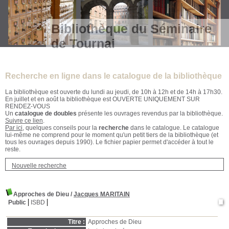
Bibliothèque du Séminaire
de Tournai
Recherche en ligne dans le catalogue de la bibliothèque
La bibliothèque est ouverte du lundi au jeudi, de 10h à 12h et de 14h à 17h30.
En juillet et en août la bibliothèque est OUVERTE UNIQUEMENT SUR
RENDEZ-VOUS
Un
catalogue de doubles
présente les ouvrages revendus par la bibliothèque.
Suivre ce lien
.
Par ici
, quelques conseils pour la
recherche
dans le catalogue. Le catalogue
lui-même ne comprend pour le moment qu'un petit tiers de la bibliothèque (et
tous les ouvrages depuis 1990). Le fichier papier permet d'accéder à tout le
reste.
Nouvelle recherche
Approches de Dieu
/
Jacques MARITAIN
Public
ISBD
Titre :
Approches de Dieu