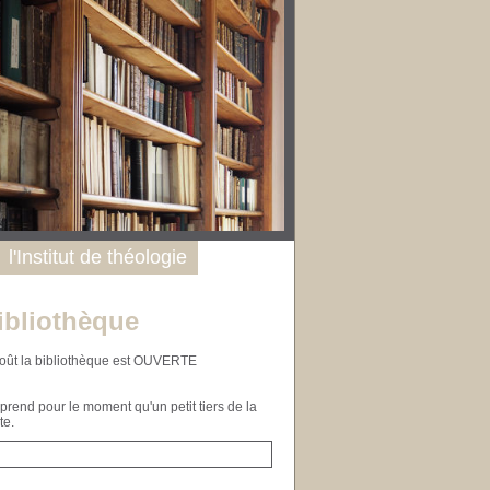
l'Institut de théologie
ibliothèque
n août la bibliothèque est OUVERTE
end pour le moment qu'un petit tiers de la
te.