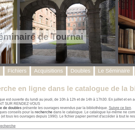
éminaire de Tournai
Fichiers
Acquisitions
Doubles
Le Séminaire
rche en ligne dans le catalogue de la b
que est ouverte du lundi au jeudi, de 10h à 12h et de 14h à 17h30. En juillet et e
NT SUR RENDEZ-VOUS
e de doubles
présente les ouvrages revendus par la bibliothèque.
Suivre ce lien
.
ques conseils pour la
recherche
dans le catalogue. Le catalogue lui-même ne compr
 (et tous les ouvrages depuis 1990). Le fichier papier permet d'accéder à tout le res
recherche