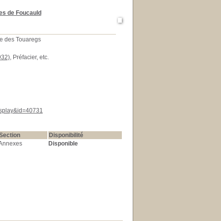
es de Foucauld
tre des Touaregs
932)
, Préfacier, etc.
display&id=40731
Section
Disponibilité
Annexes
Disponible