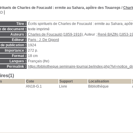
irituels de Charles de Foucauld
: ermite au Sahara, apôtre des Touaregs
/
Charl
BD
Titre :
Écrits spirituels de Charles de Foucauld : ermite au Sahara, apô
e de document :
texte imprimé
Auteurs :
Charles de Foucauld (1859-1916)
, Auteur ;
René BAZIN (1853-1
Editeur :
Paris : J. De Gigord
de publication :
1924
Importance :
272 p.
Format :
18 cm
Langues :
Français (
fre
)
Permalink :
https://bibliotheque.seminaire-tournai.be/index.php?lvl=notice_
res(1)
s
Cote
Support
Localisation
AN18-G.1
Livre
Bibliothèque