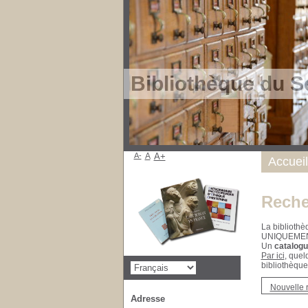
Bibliothèque du S
A-
A
A+
Accueil
Reche
La bibliothè
UNIQUEME
Un
catalogu
Par ici
, quel
bibliothèque
Nouvelle 
Adresse