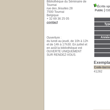
Bibliothèque du Séminaire de
Tournai
Écrits sp
rue des Jésuites 28
Public
IS
7500 Tournai
Belgique
+ 32 69 36 25 05
contact
Typ
Année 
Ouverture :
du lundi au jeudi, de 10h à 12h
et de 14h à 17h30. En juillet et
en août la bibliothèque est
OUVERTE UNIQUEMENT
SUR RENDEZ-VOUS.
Exemplai
Code-barre
41282