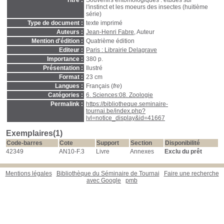
Titre :
Souvenirs entomologiques : études sur
l'instinct et les moeurs des insectes (huitième
série)
Type de document :
texte imprimé
Auteurs :
Jean-Henri Fabre
, Auteur
Mention d'édition :
Quatrième édition
Editeur :
Paris : Librairie Delagrave
Importance :
380 p.
Présentation :
Ilustré
Format :
23 cm
Langues :
Français (
fre
)
Catégories :
6. Sciences:08. Zoologie
Permalink :
https://bibliotheque.seminaire-
tournai.be/index.php?
lvl=notice_display&id=41667
Exemplaires(1)
Code-barres
Cote
Support
Section
Disponibilité
42349
AN10-F.3
Livre
Annexes
Exclu du prêt
Mentions légales
Bibliothèque du Séminaire de Tournai
Faire une recherche
avec Google
pmb