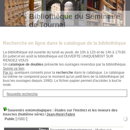
Bibliothèque du Séminaire
de Tournai
Recherche en ligne dans le catalogue de la bibliothèque
La bibliothèque est ouverte du lundi au jeudi, de 10h à 12h et de 14h à 17h30.
En juillet et en août la bibliothèque est OUVERTE UNIQUEMENT SUR
RENDEZ-VOUS
Un
catalogue de doubles
présente les ouvrages revendus par la bibliothèque.
Suivre ce lien
.
Par ici
, quelques conseils pour la
recherche
dans le catalogue. Le catalogue
lui-même ne comprend pour le moment qu'un petit tiers de la bibliothèque (et
tous les ouvrages depuis 1990). Le fichier papier permet d'accéder à tout le
reste.
Nouvelle recherche
Souvenirs entomologiques
: études sur l'instinct et les moeurs des
insectes (huitième série)
/
Jean-Henri Fabre
Public
ISBD