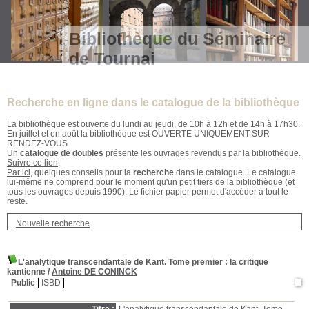
Bibliothèque du Séminaire
de Tournai
Recherche en ligne dans le catalogue de la bibliothèque
La bibliothèque est ouverte du lundi au jeudi, de 10h à 12h et de 14h à 17h30.
En juillet et en août la bibliothèque est OUVERTE UNIQUEMENT SUR
RENDEZ-VOUS
Un
catalogue de doubles
présente les ouvrages revendus par la bibliothèque.
Suivre ce lien
.
Par ici
, quelques conseils pour la
recherche
dans le catalogue. Le catalogue
lui-même ne comprend pour le moment qu'un petit tiers de la bibliothèque (et
tous les ouvrages depuis 1990). Le fichier papier permet d'accéder à tout le
reste.
Nouvelle recherche
L'analytique transcendantale de Kant. Tome premier
: la critique
kantienne
/
Antoine DE CONINCK
Public
ISBD