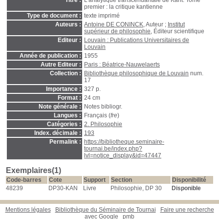
Titre :
L'analytique transcendantale de Kant. Tome
premier : la critique kantienne
Type de document :
texte imprimé
Auteurs :
Antoine DE CONINCK
, Auteur ;
Institut
supérieur de philosophie
, Éditeur scientifique
Editeur :
Louvain : Publications Universitaires de
Louvain
Année de publication :
1955
Autre Editeur :
Paris : Béatrice-Nauwelaerts
Collection :
Bibliothèque philosophique de Louvain
num.
17
Importance :
327 p.
Format :
24 cm
Note générale :
Notes bibliogr.
Langues :
Français (
fre
)
Catégories :
2. Philosophie
Index. décimale :
193
Permalink :
https://bibliotheque.seminaire-
tournai.be/index.php?
lvl=notice_display&id=47447
Exemplaires(1)
Code-barres
Cote
Support
Section
Disponibilité
48239
DP30-KAN
Livre
Philosophie, DP 30
Disponible
Mentions légales
Bibliothèque du Séminaire de Tournai
Faire une recherche
avec Google
pmb