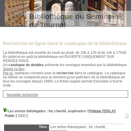
Bibliothèque du Séminaire
de Tournai
Recherche en ligne dans le catalogue de la bibliothèque
La bibliothèque est ouverte du lundi au jeudi, de 10h à 12h et de 14h à 17h30.
En juillet et en août la bibliothèque est OUVERTE UNIQUEMENT SUR
RENDEZ-VOUS
Un
catalogue de doubles
présente les ouvrages revendus par la bibliothèque.
Suivre ce lien
.
Par ici
, quelques conseils pour la
recherche
dans le catalogue. Le catalogue
lui-même ne comprend pour le moment qu'un petit tiers de la bibliothèque (et
tous les ouvrages depuis 1990). Le fichier papier permet d'accéder à tout le
reste.
Nouvelle recherche
Les vertus théologales : foi, charité, espérance
/
Philippe FERLAY
Public
ISBD
Titre :
Les vertus théologales : foi, charité,