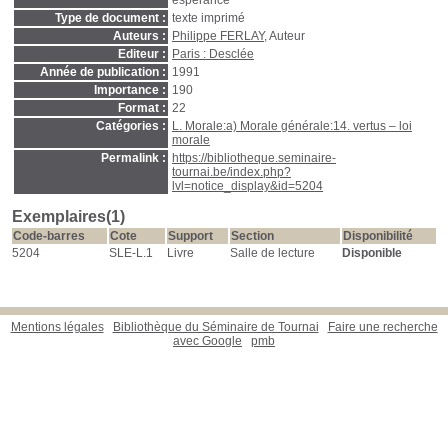
espérance
Type de document :
texte imprimé
Auteurs :
Philippe FERLAY
, Auteur
Editeur :
Paris : Desclée
Année de publication :
1991
Importance :
190
Format :
22
Catégories :
L. Morale:a) Morale générale:14. vertus – loi
morale
Permalink :
https://bibliotheque.seminaire-
tournai.be/index.php?
lvl=notice_display&id=5204
Exemplaires(1)
Code-barres
Cote
Support
Section
Disponibilité
5204
SLE-L.1
Livre
Salle de lecture
Disponible
Mentions légales
Bibliothèque du Séminaire de Tournai
Faire une recherche
avec Google
pmb