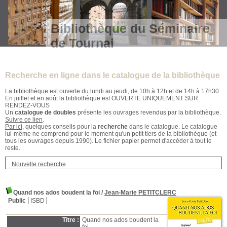
Bibliothèque du Séminaire
de Tournai
Recherche en ligne dans le catalogue de la bibliothèque
La bibliothèque est ouverte du lundi au jeudi, de 10h à 12h et de 14h à 17h30.
En juillet et en août la bibliothèque est OUVERTE UNIQUEMENT SUR
RENDEZ-VOUS
Un
catalogue de doubles
présente les ouvrages revendus par la bibliothèque.
Suivre ce lien
.
Par ici
, quelques conseils pour la
recherche
dans le catalogue. Le catalogue
lui-même ne comprend pour le moment qu'un petit tiers de la bibliothèque (et
tous les ouvrages depuis 1990). Le fichier papier permet d'accéder à tout le
reste.
Nouvelle recherche
Quand nos ados boudent la foi
/
Jean-Marie PETITCLERC
Public
ISBD
Titre :
Quand nos ados boudent la