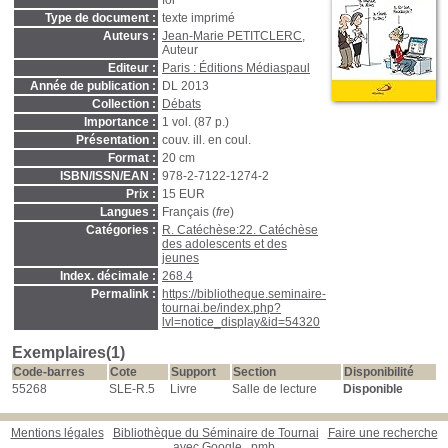
foi
Type de document :
texte imprimé
Auteurs :
Jean-Marie PETITCLERC
,
Auteur
Editeur :
Paris : Éditions Médiaspaul
Année de publication :
DL 2013
Collection :
Débats
Importance :
1 vol. (87 p.)
Présentation :
couv. ill. en coul.
Format :
20 cm
ISBN/ISSN/EAN :
978-2-7122-1274-2
Prix :
15 EUR
Langues :
Français (
fre
)
Catégories :
R. Catéchèse:22. Catéchèse
des adolescents et des
jeunes
Index. décimale :
268.4
Permalink :
https://bibliotheque.seminaire-
tournai.be/index.php?
lvl=notice_display&id=54320
Exemplaires(1)
Code-barres
Cote
Support
Section
Disponibilité
55268
SLE-R.5
Livre
Salle de lecture
Disponible
Mentions légales
Bibliothèque du Séminaire de Tournai
Faire une recherche
avec Google
pmb