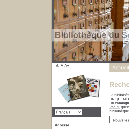
Bibliothèque du S
A-
A
A+
Accueil
Reche
La bibliothè
UNIQUEME
Un
catalogu
Par ici
, quel
bibliothèque
Nouvelle 
Adresse