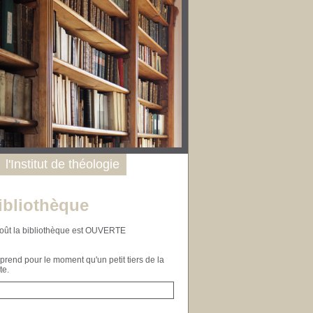
l'Institut de théologie
ibliothèque
n août la bibliothèque est OUVERTE
end pour le moment qu'un petit tiers de la
te.