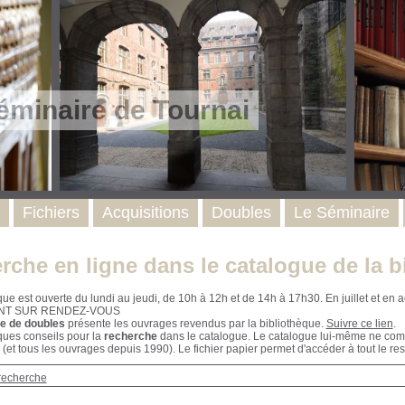
éminaire de Tournai
Fichiers
Acquisitions
Doubles
Le Séminaire
rche en ligne dans le catalogue de la b
que est ouverte du lundi au jeudi, de 10h à 12h et de 14h à 17h30. En juillet et e
NT SUR RENDEZ-VOUS
e de doubles
présente les ouvrages revendus par la bibliothèque.
Suivre ce lien
.
ques conseils pour la
recherche
dans le catalogue. Le catalogue lui-même ne compr
 (et tous les ouvrages depuis 1990). Le fichier papier permet d'accéder à tout le res
recherche