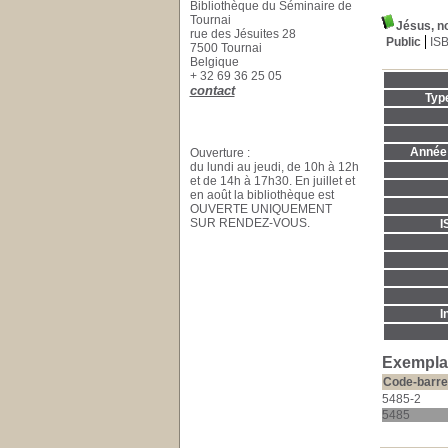
Bibliothèque du Séminaire de
Tournai
Jésus, n
rue des Jésuites 28
Public
IS
7500 Tournai
Belgique
+ 32 69 36 25 05
contact
Typ
Année 
Ouverture :
du lundi au jeudi, de 10h à 12h
et de 14h à 17h30. En juillet et
en août la bibliothèque est
OUVERTE UNIQUEMENT
SUR RENDEZ-VOUS.
I
I
Exemplai
Code-barre
5485-2
5485