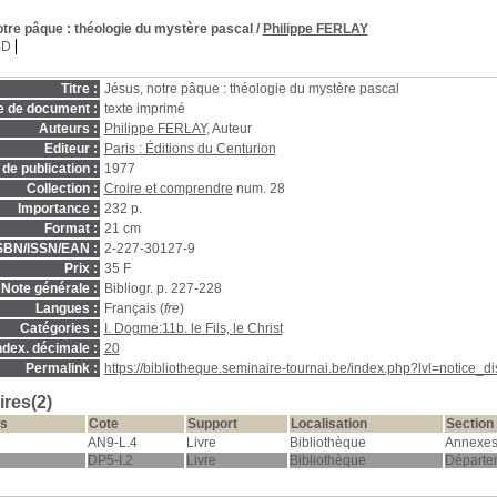
otre pâque
: théologie du mystère pascal
/
Philippe FERLAY
BD
Titre :
Jésus, notre pâque : théologie du mystère pascal
e de document :
texte imprimé
Auteurs :
Philippe FERLAY
, Auteur
Editeur :
Paris : Éditions du Centurion
de publication :
1977
Collection :
Croire et comprendre
num. 28
Importance :
232 p.
Format :
21 cm
SBN/ISSN/EAN :
2-227-30127-9
Prix :
35 F
Note générale :
Bibliogr. p. 227-228
Langues :
Français (
fre
)
Catégories :
I. Dogme:11b. le Fils, le Christ
ndex. décimale :
20
Permalink :
https://bibliotheque.seminaire-tournai.be/index.php?lvl=notice_
res(2)
s
Cote
Support
Localisation
Section
AN9-L.4
Livre
Bibliothèque
Annexe
DP5-I.2
Livre
Bibliothèque
Départe