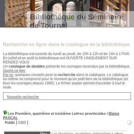
Bibliothèque du Séminaire
de Tournai
Recherche en ligne dans le catalogue de la bibliothèque
La bibliothèque est ouverte du lundi au jeudi, de 10h à 12h et de 14h à 17h30.
En juillet et en août la bibliothèque est OUVERTE UNIQUEMENT SUR
RENDEZ-VOUS
Un
catalogue de doubles
présente les ouvrages revendus par la bibliothèque.
Suivre ce lien
.
Par ici
, quelques conseils pour la
recherche
dans le catalogue. Le catalogue
lui-même ne comprend pour le moment qu'un petit tiers de la bibliothèque (et
tous les ouvrages depuis 1990). Le fichier papier permet d'accéder à tout le
reste.
Nouvelle recherche
Les Première, quatrième et treizième Lettres provinciales
/
Blaise
PASCAL
Public
ISBD