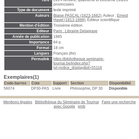
Titre :
Les Première, quatrième et treizième Lettres
provinciales
Type de document :
texte imprimé
Auteurs :
Blaise PASCAL (1623-1662)
, Auteur ;
Ernest
Havet (1813-1899)
, Éditeur scientifique
Mention d'édition :
Troisième édition
Editeur :
Paris : Librairie Delagrave
Année de publication :
1885
Importance :
84 p.
Format :
18 cm
Langues :
Français (
fre
)
Permalink :
https://bibliotheque.seminaire-
tournai.be/index.php?
lvl=notice_display&id=55116
Exemplaires(1)
Code-barres
Cote
Support
Section
Disponibilité
56074
DP30-PAS
Livre
Philosophie, DP 30
Disponible
Mentions légales
Bibliothèque du Séminaire de Tournai
Faire une recherche
avec Google
pmb