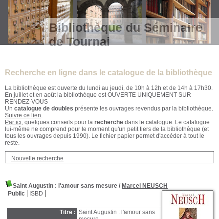
Bibliothèque du Séminaire
de Tournai
Recherche en ligne dans le catalogue de la bibliothèque
La bibliothèque est ouverte du lundi au jeudi, de 10h à 12h et de 14h à 17h30.
En juillet et en août la bibliothèque est OUVERTE UNIQUEMENT SUR
RENDEZ-VOUS
Un
catalogue de doubles
présente les ouvrages revendus par la bibliothèque.
Suivre ce lien
.
Par ici
, quelques conseils pour la
recherche
dans le catalogue. Le catalogue
lui-même ne comprend pour le moment qu'un petit tiers de la bibliothèque (et
tous les ouvrages depuis 1990). Le fichier papier permet d'accéder à tout le
reste.
Nouvelle recherche
Saint Augustin
: l'amour sans mesure
/
Marcel NEUSCH
Public
ISBD
Titre :
Saint Augustin : l'amour sans