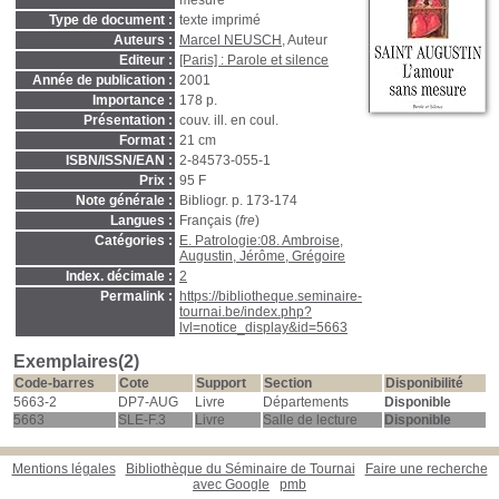
mesure
Type de document :
texte imprimé
Auteurs :
Marcel NEUSCH
, Auteur
Editeur :
[Paris] : Parole et silence
Année de publication :
2001
Importance :
178 p.
Présentation :
couv. ill. en coul.
Format :
21 cm
ISBN/ISSN/EAN :
2-84573-055-1
Prix :
95 F
Note générale :
Bibliogr. p. 173-174
Langues :
Français (
fre
)
Catégories :
E. Patrologie:08. Ambroise,
Augustin, Jérôme, Grégoire
Index. décimale :
2
Permalink :
https://bibliotheque.seminaire-
tournai.be/index.php?
lvl=notice_display&id=5663
Exemplaires(2)
Code-barres
Cote
Support
Section
Disponibilité
5663-2
DP7-AUG
Livre
Départements
Disponible
5663
SLE-F.3
Livre
Salle de lecture
Disponible
Mentions légales
Bibliothèque du Séminaire de Tournai
Faire une recherche
avec Google
pmb