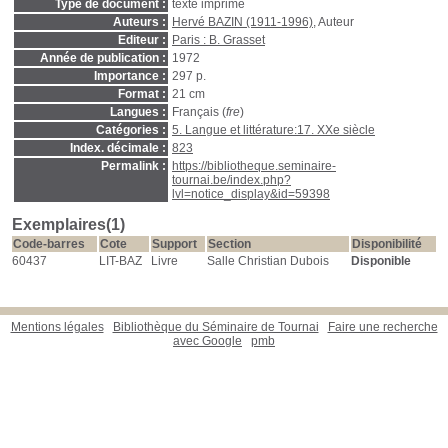
Type de document :
texte imprimé
Auteurs :
Hervé BAZIN (1911-1996)
, Auteur
Editeur :
Paris : B. Grasset
Année de publication :
1972
Importance :
297 p.
Format :
21 cm
Langues :
Français (
fre
)
Catégories :
5. Langue et littérature:17. XXe siècle
Index. décimale :
823
Permalink :
https://bibliotheque.seminaire-
tournai.be/index.php?
lvl=notice_display&id=59398
Exemplaires(1)
Code-barres
Cote
Support
Section
Disponibilité
60437
LIT-BAZ
Livre
Salle Christian Dubois
Disponible
Mentions légales
Bibliothèque du Séminaire de Tournai
Faire une recherche
avec Google
pmb