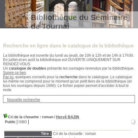
Bibliothèque du Séminaire
de Tournai
Recherche en ligne dans le catalogue de la bibliothèque
La bibliothèque est ouverte du lundi au jeudi, de 10h à 12h et de 14h à 17h30.
En juillet et en août la bibliothèque est OUVERTE UNIQUEMENT SUR
RENDEZ-VOUS
Un
catalogue de doubles
présente les ouvrages revendus par la bibliothèque.
Suivre ce lien
.
Par ici
, quelques conseils pour la
recherche
dans le catalogue. Le catalogue
lui-même ne comprend pour le moment qu'un petit tiers de la bibliothèque (et
tous les ouvrages depuis 1990). Le fichier papier permet d'accéder à tout le
reste.
Nouvelle recherche
Cri de la chouette
: roman
/
Hervé BAZIN
Public
ISBD
Titre :
Cri de la chouette : roman