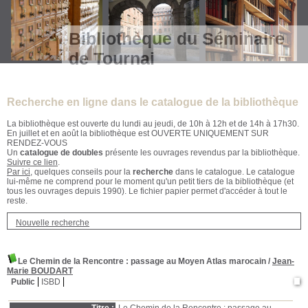
Bibliothèque du Séminaire
de Tournai
Recherche en ligne dans le catalogue de la bibliothèque
La bibliothèque est ouverte du lundi au jeudi, de 10h à 12h et de 14h à 17h30.
En juillet et en août la bibliothèque est OUVERTE UNIQUEMENT SUR
RENDEZ-VOUS
Un
catalogue de doubles
présente les ouvrages revendus par la bibliothèque.
Suivre ce lien
.
Par ici
, quelques conseils pour la
recherche
dans le catalogue. Le catalogue
lui-même ne comprend pour le moment qu'un petit tiers de la bibliothèque (et
tous les ouvrages depuis 1990). Le fichier papier permet d'accéder à tout le
reste.
Nouvelle recherche
Le Chemin de la Rencontre : passage au Moyen Atlas marocain
/
Jean-
Marie BOUDART
Public
ISBD