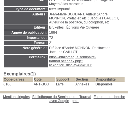
Titre :
Le Chemin de la Rencontre : passage au
Moyen Atlas marocain
Type de document :
texte imprimé
Auteurs :
Jean-Marie BOUDART
, Auteur ;
André
MONNON
, Préfacier, etc. ;
Jacques GAILLOT
,
Auteur de la postface, du colophon, etc.
Editeur :
Bruxelles : Éditions Vie Ouvrière
Année de publication :
1994
Importance :
72
Format :
21
Note générale :
Préface d'André MONNON. Postface de
Jacques GAILLOT
Permalink :
https://bibliotheque.seminaire-
tournai.be/index.php?
lvl=notice_display&id=6106
Exemplaires(1)
Code-barres
Cote
Support
Section
Disponibilité
6106
AN1-BOU
Livre
Annexes
Disponible
Mentions légales
Bibliothèque du Séminaire de Tournai
Faire une recherche
avec Google
pmb