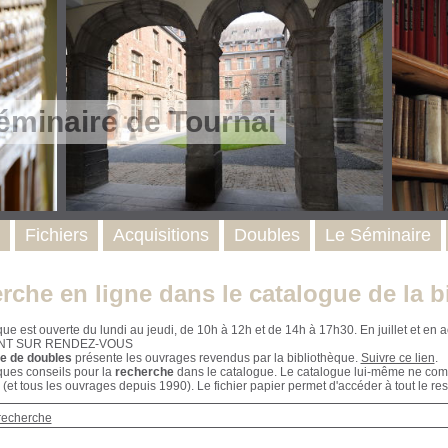
éminaire de Tournai
Fichiers
Acquisitions
Doubles
Le Séminaire
rche en ligne dans le catalogue de la b
que est ouverte du lundi au jeudi, de 10h à 12h et de 14h à 17h30. En juillet et e
NT SUR RENDEZ-VOUS
e de doubles
présente les ouvrages revendus par la bibliothèque.
Suivre ce lien
.
ques conseils pour la
recherche
dans le catalogue. Le catalogue lui-même ne compr
 (et tous les ouvrages depuis 1990). Le fichier papier permet d'accéder à tout le res
recherche