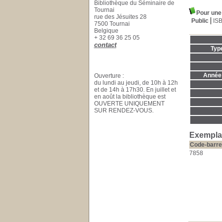
Bibliothèque du Séminaire de
Tournai
Pour une 
rue des Jésuites 28
Public
IS
7500 Tournai
Belgique
+ 32 69 36 25 05
contact
Typ
Année 
Ouverture :
du lundi au jeudi, de 10h à 12h
et de 14h à 17h30. En juillet et
en août la bibliothèque est
OUVERTE UNIQUEMENT
SUR RENDEZ-VOUS.
Exemplai
Code-barre
7858