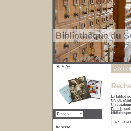
Bibliothèque du S
A-
A
A+
Accueil
Reche
La bibliothè
UNIQUEME
Un
catalogu
Par ici
, quel
bibliothèque
Nouvelle 
Adresse