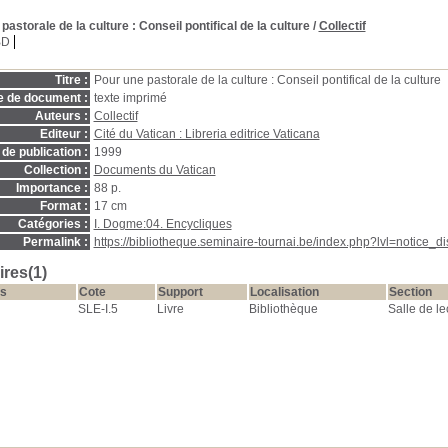
pastorale de la culture
: Conseil pontifical de la culture
/
Collectif
BD
Titre :
Pour une pastorale de la culture : Conseil pontifical de la culture
e de document :
texte imprimé
Auteurs :
Collectif
Editeur :
Cité du Vatican : Libreria editrice Vaticana
de publication :
1999
Collection :
Documents du Vatican
Importance :
88 p.
Format :
17 cm
Catégories :
I. Dogme:04. Encycliques
Permalink :
https://bibliotheque.seminaire-tournai.be/index.php?lvl=notice_
res(1)
s
Cote
Support
Localisation
Section
SLE-I.5
Livre
Bibliothèque
Salle de le