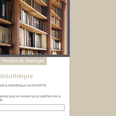
l'Institut de théologie
ibliothèque
n août la bibliothèque est OUVERTE
end pour le moment qu'un petit tiers de la
te.