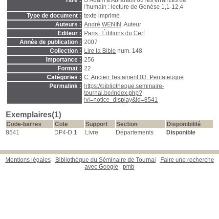
Titre :
D'Adam à Abraham ou les errances de
l'humain : lecture de Genèse 1,1-12,4
Type de document :
texte imprimé
Auteurs :
André WENIN
, Auteur
Editeur :
Paris : Éditions du Cerf
Année de publication :
2007
Collection :
Lire la Bible
num. 148
Importance :
256
Format :
22
Catégories :
C. Ancien Testament:03. Pentateuque
Permalink :
https://bibliotheque.seminaire-
tournai.be/index.php?
lvl=notice_display&id=8541
Exemplaires(1)
Code-barres
Cote
Support
Section
Disponibilité
8541
DP4-D.1
Livre
Départements
Disponible
Mentions légales
Bibliothèque du Séminaire de Tournai
Faire une recherche
avec Google
pmb