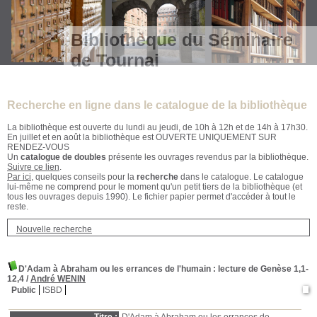
Bibliothèque du Séminaire
de Tournai
Recherche en ligne dans le catalogue de la bibliothèque
La bibliothèque est ouverte du lundi au jeudi, de 10h à 12h et de 14h à 17h30.
En juillet et en août la bibliothèque est OUVERTE UNIQUEMENT SUR
RENDEZ-VOUS
Un
catalogue de doubles
présente les ouvrages revendus par la bibliothèque.
Suivre ce lien
.
Par ici
, quelques conseils pour la
recherche
dans le catalogue. Le catalogue
lui-même ne comprend pour le moment qu'un petit tiers de la bibliothèque (et
tous les ouvrages depuis 1990). Le fichier papier permet d'accéder à tout le
reste.
Nouvelle recherche
D'Adam à Abraham ou les errances de l'humain : lecture de Genèse 1,1-
12,4
/
André WENIN
Public
ISBD