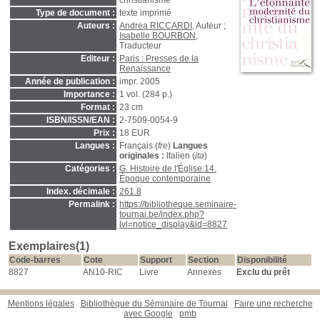
christianisme
Type de document :
texte imprimé
Auteurs :
Andrea RICCARDI
, Auteur ;
Isabelle BOURBON
,
Traducteur
Editeur :
Paris : Presses de la
Renaissance
Année de publication :
impr. 2005
Importance :
1 vol. (284 p.)
Format :
23 cm
ISBN/ISSN/EAN :
2-7509-0054-9
Prix :
18 EUR
Langues :
Français (
fre
)
Langues
originales :
Italien (
ita
)
Catégories :
G. Histoire de l'Église:14.
Époque contemporaine
Index. décimale :
261.8
Permalink :
https://bibliotheque.seminaire-
tournai.be/index.php?
lvl=notice_display&id=8827
Exemplaires(1)
Code-barres
Cote
Support
Section
Disponibilité
8827
AN10-RIC
Livre
Annexes
Exclu du prêt
Mentions légales
Bibliothèque du Séminaire de Tournai
Faire une recherche
avec Google
pmb