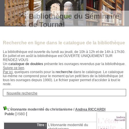
Bibliothèque du Séminaire
de Tournai
Recherche en ligne dans le catalogue de la bibliothèque
La bibliothèque est ouverte du lundi au jeudi, de 10h à 12h et de 14h à 17h30.
En juillet et en août la bibliothèque est OUVERTE UNIQUEMENT SUR
RENDEZ-VOUS
Un
catalogue de doubles
présente les ouvrages revendus par la bibliothèque.
Suivre ce lien
.
Par ici
, quelques conseils pour la
recherche
dans le catalogue. Le catalogue
lui-même ne comprend pour le moment qu'un petit tiers de la bibliothèque (et
tous les ouvrages depuis 1990). Le fichier papier permet d'accéder à tout le
reste.
Nouvelle recherche
L'étonnante modernité du christianisme
/
Andrea RICCARDI
Public
ISBD
Titre :
L'étonnante modernité du