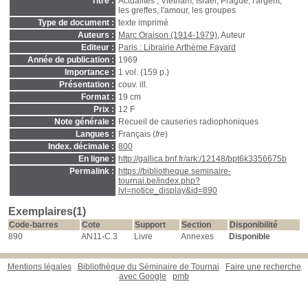
Titre :
Actualités , Vietnam, Israël, Prague, l'argent,
les greffes, l'amour, les groupes
Type de document :
texte imprimé
Auteurs :
Marc Oraison (1914-1979)
, Auteur
Editeur :
Paris : Librairie Arthème Fayard
Année de publication :
1969
Importance :
1 vol. (159 p.)
Présentation :
couv. ill.
Format :
19 cm
Prix :
12 F
Note générale :
Recueil de causeries radiophoniques
Langues :
Français (
fre
)
Index. décimale :
800
En ligne :
http://gallica.bnf.fr/ark:/12148/bpt6k3356675b
Permalink :
https://bibliotheque.seminaire-
tournai.be/index.php?
lvl=notice_display&id=890
Exemplaires(1)
Code-barres
Cote
Support
Section
Disponibilité
890
AN11-C.3
Livre
Annexes
Disponible
Mentions légales
Bibliothèque du Séminaire de Tournai
Faire une recherche
avec Google
pmb