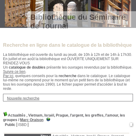
Bibliothèque du Séminaire
de Tournai
Recherche en ligne dans le catalogue de la bibliothèque
La bibliothèque est ouverte du lundi au jeudi, de 10h à 12h et de 14h à 17h30.
En juillet et en août la bibliothèque est OUVERTE UNIQUEMENT SUR
RENDEZ-VOUS
Un
catalogue de doubles
présente les ouvrages revendus par la bibliothèque.
Suivre ce lien
.
Par ici
, quelques conseils pour la
recherche
dans le catalogue. Le catalogue
lui-même ne comprend pour le moment qu'un petit tiers de la bibliothèque (et
tous les ouvrages depuis 1990). Le fichier papier permet d'accéder à tout le
reste.
Nouvelle recherche
Actualités , Vietnam, Israël, Prague, l'argent, les greffes, l'amour, les
groupes
/
Marc Oraison
Public
ISBD