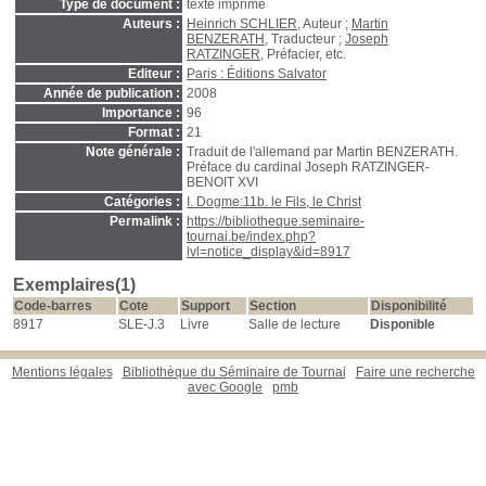
Type de document :
texte imprimé
Auteurs :
Heinrich SCHLIER
, Auteur ;
Martin
BENZERATH
, Traducteur ;
Joseph
RATZINGER
, Préfacier, etc.
Editeur :
Paris : Éditions Salvator
Année de publication :
2008
Importance :
96
Format :
21
Note générale :
Traduit de l'allemand par Martin BENZERATH.
Préface du cardinal Joseph RATZINGER-
BENOIT XVI
Catégories :
I. Dogme:11b. le Fils, le Christ
Permalink :
https://bibliotheque.seminaire-
tournai.be/index.php?
lvl=notice_display&id=8917
Exemplaires(1)
Code-barres
Cote
Support
Section
Disponibilité
8917
SLE-J.3
Livre
Salle de lecture
Disponible
Mentions légales
Bibliothèque du Séminaire de Tournai
Faire une recherche
avec Google
pmb