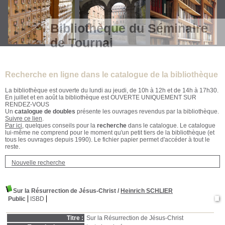
Bibliothèque du Séminaire
de Tournai
Recherche en ligne dans le catalogue de la bibliothèque
La bibliothèque est ouverte du lundi au jeudi, de 10h à 12h et de 14h à 17h30.
En juillet et en août la bibliothèque est OUVERTE UNIQUEMENT SUR
RENDEZ-VOUS
Un
catalogue de doubles
présente les ouvrages revendus par la bibliothèque.
Suivre ce lien
.
Par ici
, quelques conseils pour la
recherche
dans le catalogue. Le catalogue
lui-même ne comprend pour le moment qu'un petit tiers de la bibliothèque (et
tous les ouvrages depuis 1990). Le fichier papier permet d'accéder à tout le
reste.
Nouvelle recherche
Sur la Résurrection de Jésus-Christ
/
Heinrich SCHLIER
Public
ISBD
Titre :
Sur la Résurrection de Jésus-Christ