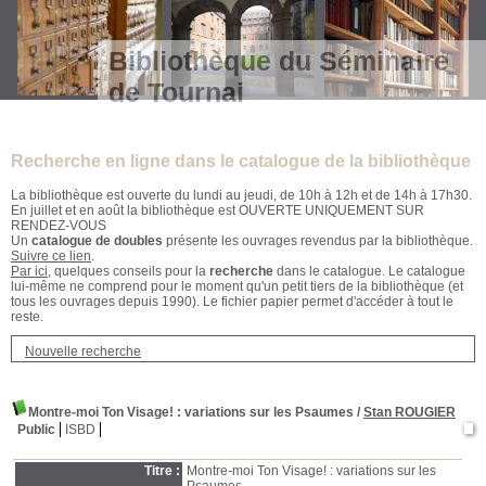
Bibliothèque du Séminaire
de Tournai
Recherche en ligne dans le catalogue de la bibliothèque
La bibliothèque est ouverte du lundi au jeudi, de 10h à 12h et de 14h à 17h30.
En juillet et en août la bibliothèque est OUVERTE UNIQUEMENT SUR
RENDEZ-VOUS
Un
catalogue de doubles
présente les ouvrages revendus par la bibliothèque.
Suivre ce lien
.
Par ici
, quelques conseils pour la
recherche
dans le catalogue. Le catalogue
lui-même ne comprend pour le moment qu'un petit tiers de la bibliothèque (et
tous les ouvrages depuis 1990). Le fichier papier permet d'accéder à tout le
reste.
Nouvelle recherche
Montre-moi Ton Visage! : variations sur les Psaumes
/
Stan ROUGIER
Public
ISBD
Titre :
Montre-moi Ton Visage! : variations sur les