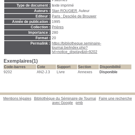
Psaumes
Type de document :
texte imprimé
Auteurs :
Stan ROUGIER
, Auteur
Editeur :
Paris : Desclée de Brouwer
Année de publication :
1995
Collection :
Prières
Importance :
280
Format :
20
Permalink :
https://bibliotheque.seminaire-
tournai.be/index.php?
lvl=notice_display&id=9202
Exemplaires(1)
Code-barres
Cote
Support
Section
Disponibilité
9202
AN2-J.3
Livre
Annexes
Disponible
Mentions légales
Bibliothèque du Séminaire de Tournai
Faire une recherche
avec Google
pmb