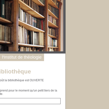
l'Institut de théologie
ibliothèque
n août la bibliothèque est OUVERTE
end pour le moment qu'un petit tiers de la
te.