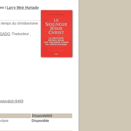
sme
/
Larry Weir Hurtado
s temps du christianisme
LGADO
, Traducteur ;
display&id=9469
Disponibilité
ecture
Disponible