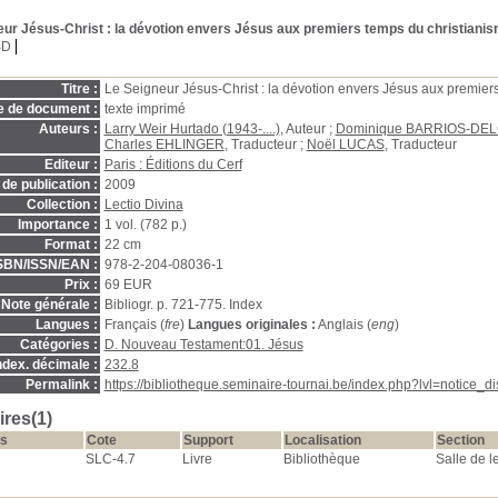
eur Jésus-Christ
: la dévotion envers Jésus aux premiers temps du christiani
BD
Titre :
Le Seigneur Jésus-Christ : la dévotion envers Jésus aux premier
e de document :
texte imprimé
Auteurs :
Larry Weir Hurtado (1943-....)
, Auteur ;
Dominique BARRIOS-DE
Charles EHLINGER
, Traducteur ;
Noël LUCAS
, Traducteur
Editeur :
Paris : Éditions du Cerf
de publication :
2009
Collection :
Lectio Divina
Importance :
1 vol. (782 p.)
Format :
22 cm
SBN/ISSN/EAN :
978-2-204-08036-1
Prix :
69 EUR
Note générale :
Bibliogr. p. 721-775. Index
Langues :
Français (
fre
)
Langues originales :
Anglais (
eng
)
Catégories :
D. Nouveau Testament:01. Jésus
ndex. décimale :
232.8
Permalink :
https://bibliotheque.seminaire-tournai.be/index.php?lvl=notice_
res(1)
s
Cote
Support
Localisation
Section
SLC-4.7
Livre
Bibliothèque
Salle de l