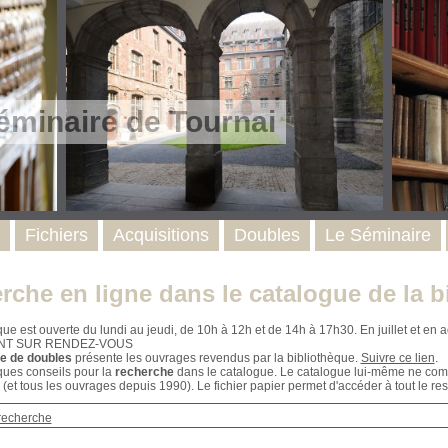
éminaire de Tournai
Fichiers
Acquisitions
Doubles
Le Séminaire
rche en ligne dans le catalogue de la b
que est ouverte du lundi au jeudi, de 10h à 12h et de 14h à 17h30. En juillet et e
NT SUR RENDEZ-VOUS
e de doubles
présente les ouvrages revendus par la bibliothèque.
Suivre ce lien
.
ques conseils pour la
recherche
dans le catalogue. Le catalogue lui-même ne compr
 (et tous les ouvrages depuis 1990). Le fichier papier permet d'accéder à tout le res
recherche