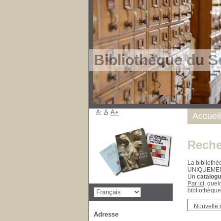
Bibliothèque du S
A-
A
A+
Accueil
Reche
La bibliothè
UNIQUEME
Un
catalogu
Par ici
, quel
bibliothèque
Nouvelle 
Adresse