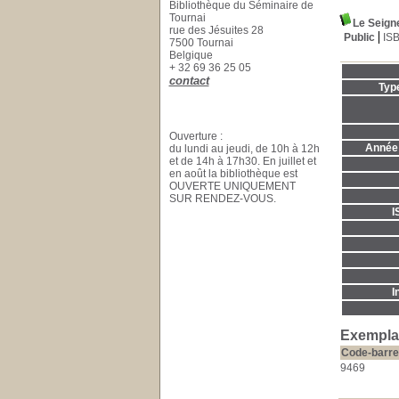
Bibliothèque du Séminaire de
Tournai
Le Seign
rue des Jésuites 28
Public
IS
7500 Tournai
Belgique
+ 32 69 36 25 05
contact
Typ
Ouverture :
Année 
du lundi au jeudi, de 10h à 12h
et de 14h à 17h30. En juillet et
en août la bibliothèque est
OUVERTE UNIQUEMENT
SUR RENDEZ-VOUS.
I
I
Exemplai
Code-barre
9469