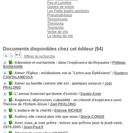
Feu et Lumière
Guides de prière
Les Petits traités spirituels
Pneumathèque
Témoignage
Theologia
Theologia
Verbe de Vie
Le Verbe de Vie
Documents disponibles chez cet éditeur (
94
)
Affiner la recherche
Adoration et eucharistie
: dans l'espérance du Royaume
/
Philippe
BARBARIN
Aimer l'Église
: méditations sur la "Lettre aux Éphésiens"
/
Raniero
CANTALAMESSA
Aimer sa famille comme elle est
: quelques astuces
/
Joël
PRALONG
L' amour fraternel qui donne d'exister
/
Daniel-Ange
Angoisse, dépression, culpabilité : un chemin d'espérance avec
Thérèse de l'Enfant-Jésus
/
Joël PRALONG
L'audace de la charité
/
Etienne RICHER
Audrey, elle courut plus vite que nous
/
Gloria CONDE
Avec vous, je suis prêtre
: lettres aux prêtres pour le jeudi saint,
1979-2005
/
Jean-Paul II