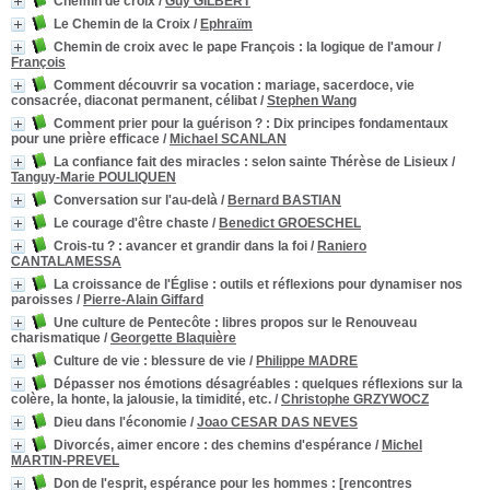
Chemin de croix
/
Guy GILBERT
Le Chemin de la Croix
/
Ephraïm
Chemin de croix avec le pape François
: la logique de l'amour
/
François
Comment découvrir sa vocation
: mariage, sacerdoce, vie
consacrée, diaconat permanent, célibat
/
Stephen Wang
Comment prier pour la guérison ?
: Dix principes fondamentaux
pour une prière efficace
/
Michael SCANLAN
La confiance fait des miracles
: selon sainte Thérèse de Lisieux
/
Tanguy-Marie POULIQUEN
Conversation sur l'au-delà
/
Bernard BASTIAN
Le courage d'être chaste
/
Benedict GROESCHEL
Crois-tu ?
: avancer et grandir dans la foi
/
Raniero
CANTALAMESSA
La croissance de l'Église
: outils et réflexions pour dynamiser nos
paroisses
/
Pierre-Alain Giffard
Une culture de Pentecôte : libres propos sur le Renouveau
charismatique
/
Georgette Blaquière
Culture de vie
: blessure de vie
/
Philippe MADRE
Dépasser nos émotions désagréables
: quelques réflexions sur la
colère, la honte, la jalousie, la timidité, etc.
/
Christophe GRZYWOCZ
Dieu dans l'économie
/
Joao CESAR DAS NEVES
Divorcés, aimer encore
: des chemins d'espérance
/
Michel
MARTIN-PREVEL
Don de l'esprit, espérance pour les hommes
: [rencontres