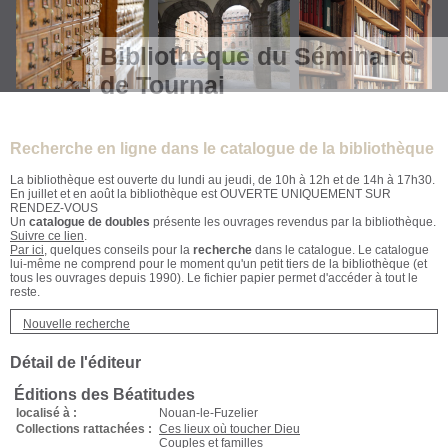
Bibliothèque du Séminaire
de Tournai
Recherche en ligne dans le catalogue de la bibliothèque
La bibliothèque est ouverte du lundi au jeudi, de 10h à 12h et de 14h à 17h30.
En juillet et en août la bibliothèque est OUVERTE UNIQUEMENT SUR
RENDEZ-VOUS
Un
catalogue de doubles
présente les ouvrages revendus par la bibliothèque.
Suivre ce lien
.
Par ici
, quelques conseils pour la
recherche
dans le catalogue. Le catalogue
lui-même ne comprend pour le moment qu'un petit tiers de la bibliothèque (et
tous les ouvrages depuis 1990). Le fichier papier permet d'accéder à tout le
reste.
Nouvelle recherche
Détail de l'éditeur
Éditions des Béatitudes
localisé à :
Nouan-le-Fuzelier
Collections rattachées :
Ces lieux où toucher Dieu
Couples et familles