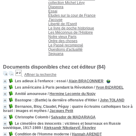
collection Michel Lévy
Diaspora
Essai
Études sur la cour de France
J'accuse
Liberté de l'Esprit
Le livre de poche historique
Les Méconnus de l'Histoire
Notre vieux Paris
Ordre des choses
Le Passé recomposé
Questions d'actualité
Sequana
Documents disponibles chez cet éditeur (
84
)
Affiner la recherche
Les adieux à l'enfance
: essai
/
Alain BRACONNIER
Les américains à Paris pendant la Révolution
/
Yvon BIZARDEL
Amitié amoureuse
/
Hermine Lecomte du Noüy
Bastogne
: (Battle) la dernière offensive d'Hitler
/
John TOLAND
Bernanos, Bloy, Claudel, Péguy : quatre écrivains catholiques face à
Israël
: images et mythes
/
Jacques Petit
Christophe Colomb
/
Salvador de MADARIAGA
Le cimetière des innocents
: victimes et bourreaux en Russie
soviétique, 1917-1989
/
Aleksandr Nikolaevič Âkovlev
Condition de l'Homme moderne
/
Hannah ARENDT