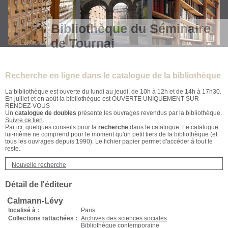
Bibliothèque du Séminaire
de Tournai
Recherche en ligne dans le catalogue de la bibliothèque
La bibliothèque est ouverte du lundi au jeudi, de 10h à 12h et de 14h à 17h30.
En juillet et en août la bibliothèque est OUVERTE UNIQUEMENT SUR
RENDEZ-VOUS
Un
catalogue de doubles
présente les ouvrages revendus par la bibliothèque.
Suivre ce lien
.
Par ici
, quelques conseils pour la
recherche
dans le catalogue. Le catalogue
lui-même ne comprend pour le moment qu'un petit tiers de la bibliothèque (et
tous les ouvrages depuis 1990). Le fichier papier permet d'accéder à tout le
reste.
Nouvelle recherche
Détail de l'éditeur
Calmann-Lévy
localisé à :
Paris
Collections rattachées :
Archives des sciences sociales
Bibliothèque contemporaine