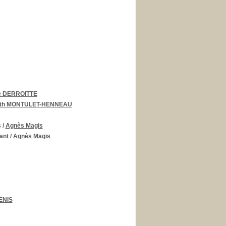
e DERROITTE
beth MONTULET-HENNEAU
s
/
Agnès Magis
ant
/
Agnès Magis
ENIS