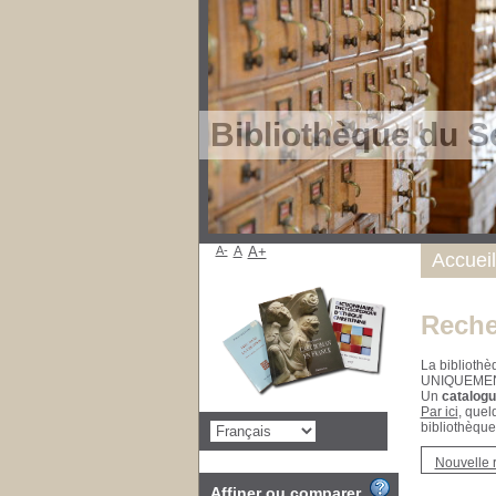
Bibliothèque du S
A-
A
A+
Accueil
Reche
La bibliothè
UNIQUEME
Un
catalogu
Par ici
, quel
bibliothèque
Nouvelle 
Affiner ou comparer