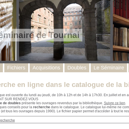
éminaire de Tournai
Fichiers
Acquisitions
Doubles
Le Séminaire
rche en ligne dans le catalogue de la b
que est ouverte du lundi au jeudi, de 10h à 12h et de 14h à 17h30. En juillet et e
NT SUR RENDEZ-VOUS
e de doubles
présente les ouvrages revendus par la bibliothèque.
Suivre ce lien
.
ques conseils pour la
recherche
dans le catalogue. Le catalogue lui-même ne compr
 (et tous les ouvrages depuis 1990). Le fichier papier permet d'accéder à tout le res
recherche