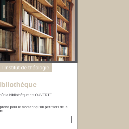
l'Institut de théologie
ibliothèque
n août la bibliothèque est OUVERTE
end pour le moment qu'un petit tiers de la
te.