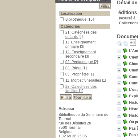
Détail de
édition
Localisation
localisé à :
Bibliothèque
[15]
Collections
Catégories
21. Catéchèse des
Document
enfants
[9]
11. Enseignement
primaire
[3]
L'Ami
12. Enseignement
secondaire
[3]
Chemi
03. Pentateuque
[2]
Chem
03. Prière
[1]
Chem
05. Prophètes
[1]
Comm
11. Mort et funérailles
[1]
Comm
23. Catéchèse des
L'esp
familles
[1]
Expli
Histo
Adresse
Hist
Bibliothèque du Séminaire de
Histo
Tournai
Où p
rue des Jésuites 28
7500 Tournai
Pas à
Belgique
Pas à
+ 32 69 36 25 05