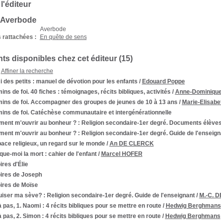
 l'éditeur
s Averbode
Averbode
 rattachées :
En quête de sens
s disponibles chez cet éditeur (
15
)
Affiner la recherche
 des petits
: manuel de dévotion pour les enfants
/
Edouard Poppe
ns de foi. 40 fiches
: témoignages, récits bibliques, activités
/
Anne-Dominiqu
ins de foi. Accompagner des groupes de jeunes de 10 à 13 ans
/
Marie-Elisa
ins de foi. Catéchèse communautaire et intergénérationnelle
ent m'ouvrir au bonheur ?
: Religion secondaire-1er degré. Documents élève
ent m'ouvrir au bonheur ?
: Religion secondaire-1er degré. Guide de l'enseign
ace religieux, un regard sur le monde
/
An DE CLERCK
que-moi la mort : cahier de l'enfant
/
Marcel HOFER
ires d'Élie
oires de Joseph
ires de Moïse
uiser ma sève?
: Religion secondaire-1er degré. Guide de l'enseignant
/
M.-C. D
 pas, 1. Naomi
: 4 récits bibliques pour se mettre en route
/
Hedwig Berghmans
 pas, 2. Simon
: 4 récits bibliques pour se mettre en route
/
Hedwig Berghmans