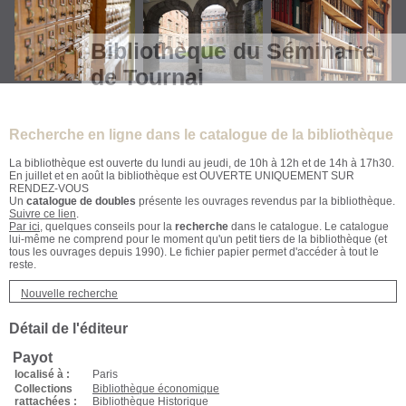
Bibliothèque du Séminaire
de Tournai
Recherche en ligne dans le catalogue de la bibliothèque
La bibliothèque est ouverte du lundi au jeudi, de 10h à 12h et de 14h à 17h30.
En juillet et en août la bibliothèque est OUVERTE UNIQUEMENT SUR
RENDEZ-VOUS
Un
catalogue de doubles
présente les ouvrages revendus par la bibliothèque.
Suivre ce lien
.
Par ici
, quelques conseils pour la
recherche
dans le catalogue. Le catalogue
lui-même ne comprend pour le moment qu'un petit tiers de la bibliothèque (et
tous les ouvrages depuis 1990). Le fichier papier permet d'accéder à tout le
reste.
Nouvelle recherche
Détail de l'éditeur
Payot
localisé à :
Paris
Collections
Bibliothèque économique
rattachées :
Bibliothèque Historique