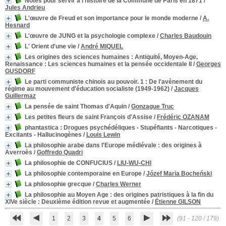
Notes pour servir à l'histoire de la Commune de Paris en 1871
/
Jules Andrieu
L'œuvre de Freud et son importance pour le monde moderne
/
A.
Hesnard
L'œuvre de JUNG et la psychologie complexe
/
Charles Baudouin
L' Orient d'une vie
/
André MIQUEL
Les origines des sciences humaines : Antiquité, Moyen-Age,
Renaissance
: Les sciences humaines et la pensée occidentale II
/
Georges
GUSDORF
Le parti communiste chinois au pouvoir. 1
: De l'avènement du
régime au mouvement d'éducation socialiste (1949-1962)
/
Jacques
Guillermaz
La pensée de saint Thomas d'Aquin
/
Gonzague Truc
Les petites fleurs de saint François d'Assise
/
Frédéric OZANAM
phantastica
: Drogues psychédéliques - Stupéfiants - Narcotiques -
Excitants - Hallucinogènes
/
Louis Lewin
La philosophie arabe dans l'Europe médiévale
: des origines à
Averroès
/
Goffredo Quadri
La philosophie de CONFUCIUS
/
LIU-WU-CHI
La philosophie contemporaine en Europe
/
Józef Maria Bocheński
La philosophie grecque
/
Charles Werner
La philosophie au Moyen Age : des origines patristiques à la fin du
XIVe siècle
: Deuxième édition revue et augmentée
/
Étienne GILSON
1
2
3
4
5
6
(91 - 120 / 179)