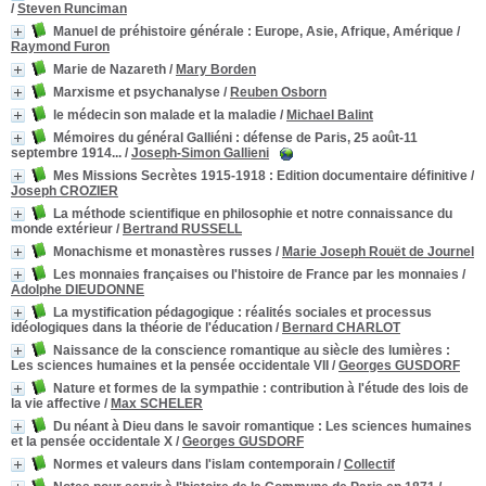
/
Steven Runciman
Manuel de préhistoire générale
: Europe, Asie, Afrique, Amérique
/
Raymond Furon
Marie de Nazareth
/
Mary Borden
Marxisme et psychanalyse
/
Reuben Osborn
le médecin son malade et la maladie
/
Michael Balint
Mémoires du général Galliéni
: défense de Paris, 25 août-11
septembre 1914...
/
Joseph-Simon Gallieni
Mes Missions Secrètes 1915-1918
: Edition documentaire définitive
/
Joseph CROZIER
La méthode scientifique en philosophie et notre connaissance du
monde extérieur
/
Bertrand RUSSELL
Monachisme et monastères russes
/
Marie Joseph Rouët de Journel
Les monnaies françaises ou l'histoire de France par les monnaies
/
Adolphe DIEUDONNE
La mystification pédagogique : réalités sociales et processus
idéologiques dans la théorie de l'éducation
/
Bernard CHARLOT
Naissance de la conscience romantique au siècle des lumières
:
Les sciences humaines et la pensée occidentale VII
/
Georges GUSDORF
Nature et formes de la sympathie
: contribution à l'étude des lois de
la vie affective
/
Max SCHELER
Du néant à Dieu dans le savoir romantique
: Les sciences humaines
et la pensée occidentale X
/
Georges GUSDORF
Normes et valeurs dans l'islam contemporain
/
Collectif