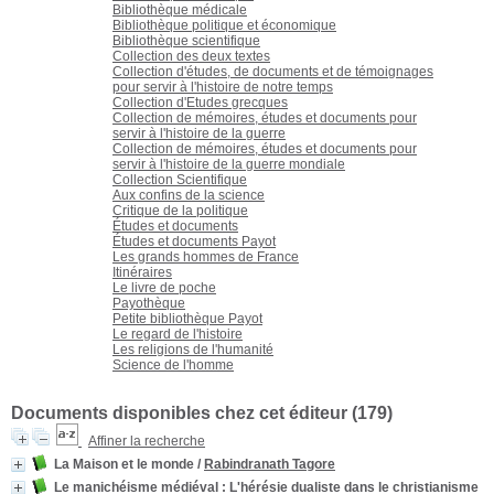
Bibliothèque médicale
Bibliothèque politique et économique
Bibliothèque scientifique
Collection des deux textes
Collection d'études, de documents et de témoignages
pour servir à l'histoire de notre temps
Collection d'Etudes grecques
Collection de mémoires, études et documents pour
servir à l'histoire de la guerre
Collection de mémoires, études et documents pour
servir à l'histoire de la guerre mondiale
Collection Scientifique
Aux confins de la science
Critique de la politique
Études et documents
Études et documents Payot
Les grands hommes de France
Itinéraires
Le livre de poche
Payothèque
Petite bibliothèque Payot
Le regard de l'histoire
Les religions de l'humanité
Science de l'homme
Documents disponibles chez cet éditeur (
179
)
Affiner la recherche
La Maison et le monde
/
Rabindranath Tagore
Le manichéisme médiéval
: L'hérésie dualiste dans le christianisme