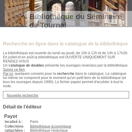
Bibliothèque du Séminaire
de Tournai
Recherche en ligne dans le catalogue de la bibliothèque
La bibliothèque est ouverte du lundi au jeudi, de 10h à 12h et de 14h à 17h30.
En juillet et en août la bibliothèque est OUVERTE UNIQUEMENT SUR
RENDEZ-VOUS
Un
catalogue de doubles
présente les ouvrages revendus par la bibliothèque.
Suivre ce lien
.
Par ici
, quelques conseils pour la
recherche
dans le catalogue. Le catalogue
lui-même ne comprend pour le moment qu'un petit tiers de la bibliothèque (et
tous les ouvrages depuis 1990). Le fichier papier permet d'accéder à tout le
reste.
Nouvelle recherche
Détail de l'éditeur
Payot
localisé à :
Paris
Collections
Bibliothèque économique
rattachées :
Bibliothèque Historique