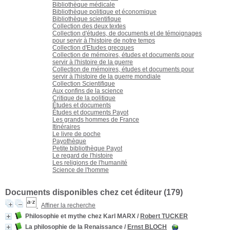
Bibliothèque médicale
Bibliothèque politique et économique
Bibliothèque scientifique
Collection des deux textes
Collection d'études, de documents et de témoignages
pour servir à l'histoire de notre temps
Collection d'Etudes grecques
Collection de mémoires, études et documents pour
servir à l'histoire de la guerre
Collection de mémoires, études et documents pour
servir à l'histoire de la guerre mondiale
Collection Scientifique
Aux confins de la science
Critique de la politique
Études et documents
Études et documents Payot
Les grands hommes de France
Itinéraires
Le livre de poche
Payothèque
Petite bibliothèque Payot
Le regard de l'histoire
Les religions de l'humanité
Science de l'homme
Documents disponibles chez cet éditeur (
179
)
Affiner la recherche
Philosophie et mythe chez Karl MARX
/
Robert TUCKER
La philosophie de la Renaissance
/
Ernst BLOCH