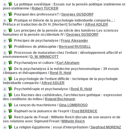
La politique soviétique
: Essais sur la pensée politique stalinienne et
post-stalinienne
/
Robert TUCKER
Pourquoi des professeurs?
/
Georges GUSDORF
Pratique et théorie de la psychologie individuelle comparée...
:
Préface et traduction du Dr H. [Herbert] Schaffer
/
Alfred ADLER
Les principes de la pensée au siècle des lumières Les sciences
humaines et la pensée occidentale IV
/
Georges GUSDORF
Principes de psychanalyse
/
Franz Alexander
Problèmes de philosophie
/
Bertrand RUSSELL
Processus de maturation chez l'enfant : développement affectif et
environnement
/
D. W. WINNICOTT
Psychanalyse et culture
/
Karl Abraham
De la psychanalyse à la médecine psychosomatique
: 39 essais
cliniques et thérapeutiques
/
René R. Held
La psychologie de l'enfant difficile : technique de la psychologie
individuelle comparée
/
Alfred ADLER
Psychothérapie et psychanalyse
/
René R. Held
Les Racines des cathédrales, l'architecture gothique
: expression
des conditions du milieu
/
Roland Bechmann
La rançon du machinisme
/
Gina LOMBROSO
Raphaël ou la puisance de l'esprit
/
Fred BERENCE
Reich parle de Freud
: Wilhelm Reich discute de son oeuvre et de
ses relations avec Sigmund Freud
/
Wilhelm Reich
La religion égyptienne : essai d'interprétation
/
Siegfried MORENZ