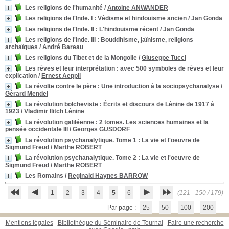
Les religions de l'humanité
/
Antoine ANWANDER
Les religions de l'Inde. I
: Védisme et hindouisme ancien
/
Jan Gonda
Les religions de l'Inde. II
: L'hindouisme récent
/
Jan Gonda
Les religions de l'Inde. III
: Bouddhisme, jaïnisme, religions
archaïques
/
André Bareau
Les religions du Tibet et de la Mongolie
/
Giuseppe Tucci
Les rêves et leur interprétation
: avec 500 symboles de rêves et leur
explication
/
Ernest Aeppli
La révolte contre le père
: Une introduction à la sociopsychanalyse
/
Gérard Mendel
La révolution bolcheviste
: Écrits et discours de Lénine de 1917 à
1923
/
Vladimir Ilitch Lénine
La révolution galiléenne
: 2 tomes. Les sciences humaines et la
pensée occidentale III
/
Georges GUSDORF
La révolution psychanalytique. Tome 1
: La vie et l'oeuvre de
Sigmund Freud
/
Marthe ROBERT
La révolution psychanalytique. Tome 2
: La vie et l'oeuvre de
Sigmund Freud
/
Marthe ROBERT
Les Romains
/
Reginald Haynes BARROW
1
2
3
4
5
6
(121 - 150 / 179)
Par page :
25
50
100
200
Mentions légales
Bibliothèque du Séminaire de Tournai
Faire une recherche