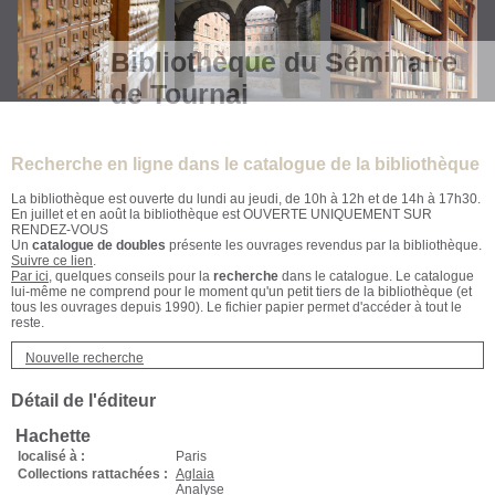
Bibliothèque du Séminaire
de Tournai
Recherche en ligne dans le catalogue de la bibliothèque
La bibliothèque est ouverte du lundi au jeudi, de 10h à 12h et de 14h à 17h30.
En juillet et en août la bibliothèque est OUVERTE UNIQUEMENT SUR
RENDEZ-VOUS
Un
catalogue de doubles
présente les ouvrages revendus par la bibliothèque.
Suivre ce lien
.
Par ici
, quelques conseils pour la
recherche
dans le catalogue. Le catalogue
lui-même ne comprend pour le moment qu'un petit tiers de la bibliothèque (et
tous les ouvrages depuis 1990). Le fichier papier permet d'accéder à tout le
reste.
Nouvelle recherche
Détail de l'éditeur
Hachette
localisé à :
Paris
Collections rattachées :
Aglaia
Analyse