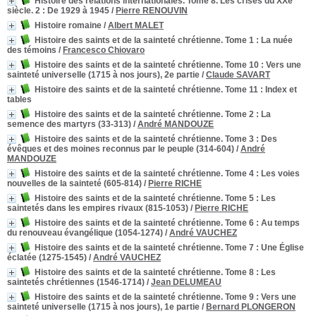
Histoire des relations internationales. Tome 8. Les crises du XXe
siècle. 2
: De 1929 à 1945
/
Pierre RENOUVIN
Histoire romaine
/
Albert MALET
Histoire des saints et de la sainteté chrétienne. Tome 1
: La nuée
des témoins
/
Francesco Chiovaro
Histoire des saints et de la sainteté chrétienne. Tome 10
: Vers une
sainteté universelle (1715 à nos jours), 2e partie
/
Claude SAVART
Histoire des saints et de la sainteté chrétienne. Tome 11
: Index et
tables
Histoire des saints et de la sainteté chrétienne. Tome 2
: La
semence des martyrs (33-313)
/
André MANDOUZE
Histoire des saints et de la sainteté chrétienne. Tome 3
: Des
évêques et des moines reconnus par le peuple (314-604)
/
André
MANDOUZE
Histoire des saints et de la sainteté chrétienne. Tome 4
: Les voies
nouvelles de la sainteté (605-814)
/
Pierre RICHE
Histoire des saints et de la sainteté chrétienne. Tome 5
: Les
saintetés dans les empires rivaux (815-1053)
/
Pierre RICHE
Histoire des saints et de la sainteté chrétienne. Tome 6
: Au temps
du renouveau évangélique (1054-1274)
/
André VAUCHEZ
Histoire des saints et de la sainteté chrétienne. Tome 7
: Une Église
éclatée (1275-1545)
/
André VAUCHEZ
Histoire des saints et de la sainteté chrétienne. Tome 8
: Les
saintetés chrétiennes (1546-1714)
/
Jean DELUMEAU
Histoire des saints et de la sainteté chrétienne. Tome 9
: Vers une
sainteté universelle (1715 à nos jours), 1e partie
/
Bernard PLONGERON