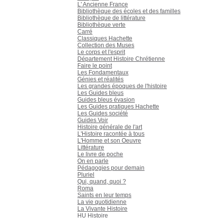
L' Ancienne France
Bibliothèque des écoles et des familles
Bibliothèque de littérature
Bibliothèque verte
Carré
Classiques Hachette
Collection des Muses
Le corps et l'esprit
Département Histoire Chrétienne
Faire le point
Les Fondamentaux
Génies et réalités
Les grandes époques de l'histoire
Les Guides bleus
Guides bleus évasion
Les Guides pratiques Hachette
Les Guides société
Guides Voir
Histoire générale de l'art
L'Histoire racontée à tous
L'Homme et son Oeuvre
Littérature
Le livre de poche
On en parle
Pédagogies pour demain
Pluriel
Qui, quand, quoi ?
Roma
Saints en leur temps
La vie quotidienne
La Vivante Histoire
HU Histoire