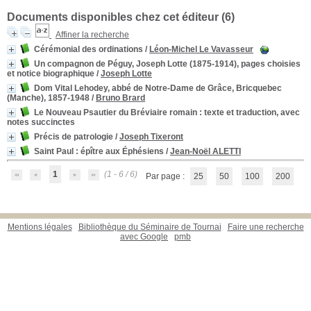
Documents disponibles chez cet éditeur (
6
)
Affiner la recherche
Cérémonial des ordinations
/
Léon-Michel Le Vavasseur
Un compagnon de Péguy, Joseph Lotte (1875-1914), pages choisies
et notice biographique
/
Joseph Lotte
Dom Vital Lehodey, abbé de Notre-Dame de Grâce, Bricquebec
(Manche), 1857-1948
/
Bruno Brard
Le Nouveau Psautier du Bréviaire romain
: texte et traduction, avec
notes succinctes
Précis de patrologie
/
Joseph Tixeront
Saint Paul
: épître aux Éphésiens
/
Jean-Noël ALETTI
1
(1 - 6 / 6)
Par page :
25
50
100
200
Mentions légales
Bibliothèque du Séminaire de Tournai
Faire une recherche
avec Google
pmb