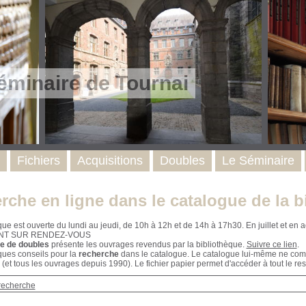
éminaire de Tournai
Fichiers
Acquisitions
Doubles
Le Séminaire
rche en ligne dans le catalogue de la b
que est ouverte du lundi au jeudi, de 10h à 12h et de 14h à 17h30. En juillet et e
NT SUR RENDEZ-VOUS
e de doubles
présente les ouvrages revendus par la bibliothèque.
Suivre ce lien
.
ques conseils pour la
recherche
dans le catalogue. Le catalogue lui-même ne compr
 (et tous les ouvrages depuis 1990). Le fichier papier permet d'accéder à tout le res
recherche