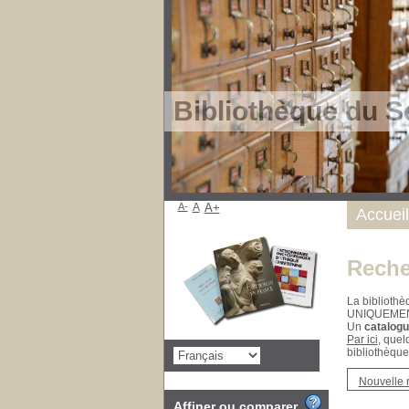
Bibliothèque du S
A-
A
A+
Accueil
Reche
La bibliothè
UNIQUEME
Un
catalogu
Par ici
, quel
bibliothèque
Nouvelle 
Affiner ou comparer