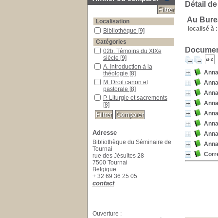
Détail de
Au Bure
Localisation
localisé à :
Bibliothèque
[9]
Catégories
Document
02b. Témoins du XIXe
siècle
[9]
A. Introduction à la
Annal
théologie
[8]
M. Droit canon et
Annal
pastorale
[8]
Annal
P. Liturgie et sacrements
Annal
[8]
Annal
Annal
Adresse
Annal
Bibliothèque du Séminaire de
Annal
Tournai
Corr
rue des Jésuites 28
7500 Tournai
Belgique
+ 32 69 36 25 05
contact
Ouverture :