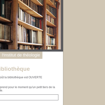
l'Institut de théologie
ibliothèque
n août la bibliothèque est OUVERTE
end pour le moment qu'un petit tiers de la
te.