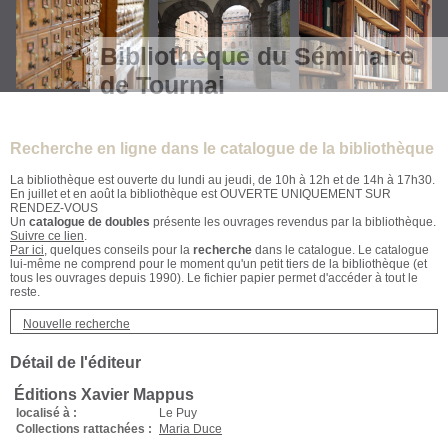
Bibliothèque du Séminaire
de Tournai
Recherche en ligne dans le catalogue de la bibliothèque
La bibliothèque est ouverte du lundi au jeudi, de 10h à 12h et de 14h à 17h30.
En juillet et en août la bibliothèque est OUVERTE UNIQUEMENT SUR
RENDEZ-VOUS
Un
catalogue de doubles
présente les ouvrages revendus par la bibliothèque.
Suivre ce lien
.
Par ici
, quelques conseils pour la
recherche
dans le catalogue. Le catalogue
lui-même ne comprend pour le moment qu'un petit tiers de la bibliothèque (et
tous les ouvrages depuis 1990). Le fichier papier permet d'accéder à tout le
reste.
Nouvelle recherche
Détail de l'éditeur
Éditions Xavier Mappus
localisé à :
Le Puy
Collections rattachées :
Maria Duce