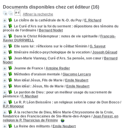
Documents disponibles chez cet éditeur (
16
)
Affiner la recherche
Le cloître de la cathédrale de N.-D. du Puy
/
E. Richard
Le Curé d'Ars sur la foi du serment
: dépositions des témoins du
procès de l'ordinaire
/
Bernard Nodet
Dans le Christ Rédempteur
: notes de vie spirituelle
/
François-
Xavier DURRWELL
Elle sans lui
: réflexions sur le célibat féminin
/
G. Saveut
Itinéraire médico-psychologique de la vocation
/
Joseph Géraud
Jean-Marie Viannay, Curé d'Ars. Sa pensée, son cœur
/
Bernard
Nodet
Jeanne de France
/
Antoine Redier
Méthodes d'oraison mentale
/
Giacomo Lercaro
Mon idéal Jésus, Fils de Marie
/
Emile Neubert
Mon idéal : Jésus, fils de Marie
/
Emile Neubert
Le pardon de Dieu
: pour un meilleur usage du sacrement de
pénitence
/
F. Marduel
Le R. P. Léon Beissière
: un religieux selon le cœur de Don Bosco
/
R.P. Mongour
À la recherche de Dieu, Mère Marie-Chrysostome de la Croix,
fondatrice des Franciscaines de Ste-Marie-des-Anges
/
Jean Forest, en
religion le P. Tharsicius de Firminy
La Reine des militants
/
Emile Neubert