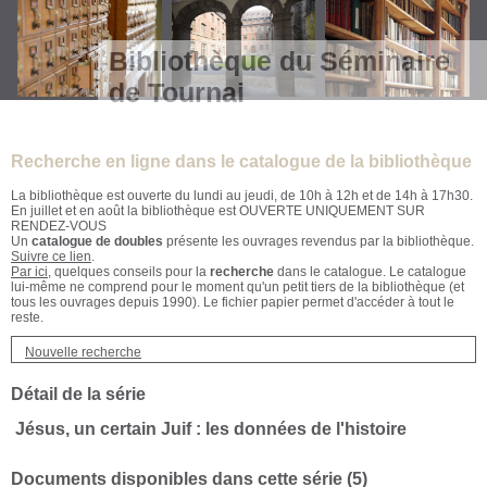
Bibliothèque du Séminaire
de Tournai
Recherche en ligne dans le catalogue de la bibliothèque
La bibliothèque est ouverte du lundi au jeudi, de 10h à 12h et de 14h à 17h30.
En juillet et en août la bibliothèque est OUVERTE UNIQUEMENT SUR
RENDEZ-VOUS
Un
catalogue de doubles
présente les ouvrages revendus par la bibliothèque.
Suivre ce lien
.
Par ici
, quelques conseils pour la
recherche
dans le catalogue. Le catalogue
lui-même ne comprend pour le moment qu'un petit tiers de la bibliothèque (et
tous les ouvrages depuis 1990). Le fichier papier permet d'accéder à tout le
reste.
Nouvelle recherche
Détail de la série
Jésus, un certain Juif : les données de l'histoire
Documents disponibles dans cette série (
5
)