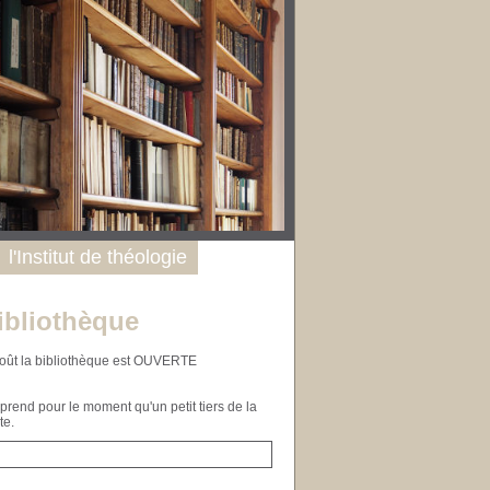
l'Institut de théologie
ibliothèque
n août la bibliothèque est OUVERTE
end pour le moment qu'un petit tiers de la
te.