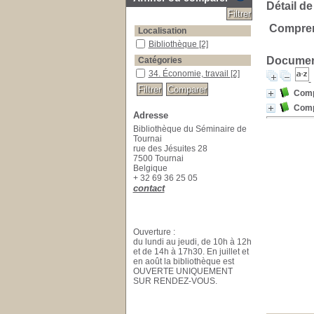
Détail de
Compren
Localisation
Bibliothèque
[2]
Document
Catégories
34. Économie, travail
[2]
Comp
Comp
Adresse
Bibliothèque du Séminaire de
Tournai
rue des Jésuites 28
7500 Tournai
Belgique
+ 32 69 36 25 05
contact
Ouverture :
du lundi au jeudi, de 10h à 12h
et de 14h à 17h30. En juillet et
en août la bibliothèque est
OUVERTE UNIQUEMENT
SUR RENDEZ-VOUS.