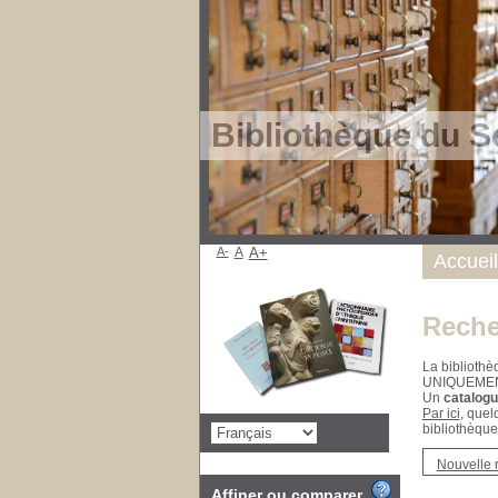
Bibliothèque du S
A-
A
A+
Accueil
Reche
La bibliothè
UNIQUEME
Un
catalogu
Par ici
, quel
bibliothèque
Nouvelle 
Affiner ou comparer