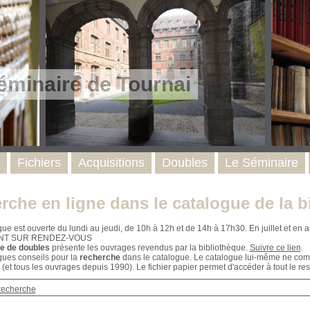
éminaire de Tournai
Fichiers
Acquisitions
Doubles
Le Séminaire
rche en ligne dans le catalogue de la b
que est ouverte du lundi au jeudi, de 10h à 12h et de 14h à 17h30. En juillet et e
NT SUR RENDEZ-VOUS
e de doubles
présente les ouvrages revendus par la bibliothèque.
Suivre ce lien
.
ques conseils pour la
recherche
dans le catalogue. Le catalogue lui-même ne compr
 (et tous les ouvrages depuis 1990). Le fichier papier permet d'accéder à tout le res
recherche