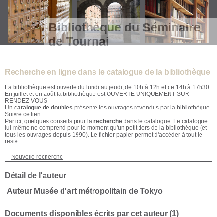
Bibliothèque du Séminaire
de Tournai
Recherche en ligne dans le catalogue de la bibliothèque
La bibliothèque est ouverte du lundi au jeudi, de 10h à 12h et de 14h à 17h30.
En juillet et en août la bibliothèque est OUVERTE UNIQUEMENT SUR
RENDEZ-VOUS
Un
catalogue de doubles
présente les ouvrages revendus par la bibliothèque.
Suivre ce lien
.
Par ici
, quelques conseils pour la
recherche
dans le catalogue. Le catalogue
lui-même ne comprend pour le moment qu'un petit tiers de la bibliothèque (et
tous les ouvrages depuis 1990). Le fichier papier permet d'accéder à tout le
reste.
Nouvelle recherche
Détail de l'auteur
Auteur Musée d'art métropolitain de Tokyo
Documents disponibles écrits par cet auteur (
1
)