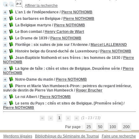
Affiner la recherche
L'an 1 de l'indépendance
/
Pierre NOTHOMB
Les barbares en Belgique
/
Pierre NOTHOMB
La Belgique martyre
/
Pierre NOTHOMB
Le Bon combat
/
Henry Carton de Wiart
Le Drame de 1839
/
Pierre NOTHOMB
Florilège
: six suites de joie sur l'Ardenne
/
Marcel LALLEMAND
Histoire belge du Grand-duché de Luxembourg
/
Pierre NOTHOMB
Jean-Baptiste Nothomb et ses frères
: les hommes de 1830
/
Pierre
NOTHOMB
La ligne de faîte
: cités et sites de Belgique. Deuxième série
/
Pierre
NOTHOMB
Notre-Dame du matin
/
Pierre NOTHOMB
Pierre et Marie Van Humbeeck-Piron
: peintres du regard intérieur,
suivi de destin de Pierre Van Humbeeck
/
Roger Brucher
Le roi Albert
/
Pierre NOTHOMB
Le sens du Pays
: cités et sites de Belgique. [Première série]
/
Pierre NOTHOMB
1
(1 - 13 / 13)
Par page :
25
50
100
200
Mentions légales
Bibliothèque du Séminaire de Tournai
Faire une recherche