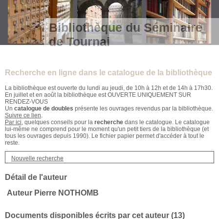
Bibliothèque du Séminaire
de Tournai
Recherche en ligne dans le catalogue de la bibliothèque
La bibliothèque est ouverte du lundi au jeudi, de 10h à 12h et de 14h à 17h30.
En juillet et en août la bibliothèque est OUVERTE UNIQUEMENT SUR
RENDEZ-VOUS
Un
catalogue de doubles
présente les ouvrages revendus par la bibliothèque.
Suivre ce lien
.
Par ici
, quelques conseils pour la
recherche
dans le catalogue. Le catalogue
lui-même ne comprend pour le moment qu'un petit tiers de la bibliothèque (et
tous les ouvrages depuis 1990). Le fichier papier permet d'accéder à tout le
reste.
Nouvelle recherche
Détail de l'auteur
Auteur Pierre NOTHOMB
Documents disponibles écrits par cet auteur (
13
)