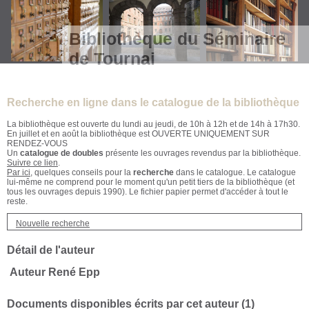
Bibliothèque du Séminaire
de Tournai
Recherche en ligne dans le catalogue de la bibliothèque
La bibliothèque est ouverte du lundi au jeudi, de 10h à 12h et de 14h à 17h30.
En juillet et en août la bibliothèque est OUVERTE UNIQUEMENT SUR
RENDEZ-VOUS
Un
catalogue de doubles
présente les ouvrages revendus par la bibliothèque.
Suivre ce lien
.
Par ici
, quelques conseils pour la
recherche
dans le catalogue. Le catalogue
lui-même ne comprend pour le moment qu'un petit tiers de la bibliothèque (et
tous les ouvrages depuis 1990). Le fichier papier permet d'accéder à tout le
reste.
Nouvelle recherche
Détail de l'auteur
Auteur René Epp
Documents disponibles écrits par cet auteur (
1
)