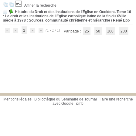
Affiner la recherche
Histoire du Droit et des Institutions de l'Église en Occident. Tome 16
: Le droit et les institutions de l'Église catholique latine de la fin du XVIIIe
siècle à 1978 : Sources, communauté chrétienne et hiérarchie
/
René Epp
1
(1 - 1 / 1)
Par page :
25
50
100
200
Mentions légales
Bibliothèque du Séminaire de Tournai
Faire une recherche
avec Google
pmb