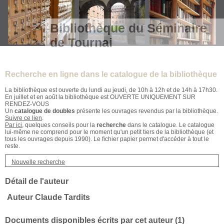
Bibliothèque du Séminaire
de Tournai
Recherche en ligne dans le catalogue de la bibliothèque
La bibliothèque est ouverte du lundi au jeudi, de 10h à 12h et de 14h à 17h30.
En juillet et en août la bibliothèque est OUVERTE UNIQUEMENT SUR
RENDEZ-VOUS
Un
catalogue de doubles
présente les ouvrages revendus par la bibliothèque.
Suivre ce lien
.
Par ici
, quelques conseils pour la
recherche
dans le catalogue. Le catalogue
lui-même ne comprend pour le moment qu'un petit tiers de la bibliothèque (et
tous les ouvrages depuis 1990). Le fichier papier permet d'accéder à tout le
reste.
Nouvelle recherche
Détail de l'auteur
Auteur Claude Tardits
Documents disponibles écrits par cet auteur (
1
)