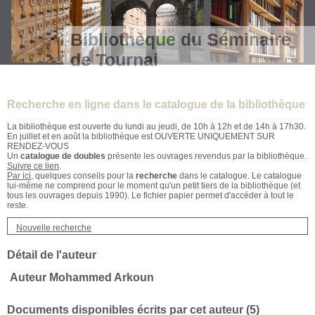
Bibliothèque du Séminaire
de Tournai
Recherche en ligne dans le catalogue de la bibliothèque
La bibliothèque est ouverte du lundi au jeudi, de 10h à 12h et de 14h à 17h30.
En juillet et en août la bibliothèque est OUVERTE UNIQUEMENT SUR
RENDEZ-VOUS
Un
catalogue de doubles
présente les ouvrages revendus par la bibliothèque.
Suivre ce lien
.
Par ici
, quelques conseils pour la
recherche
dans le catalogue. Le catalogue
lui-même ne comprend pour le moment qu'un petit tiers de la bibliothèque (et
tous les ouvrages depuis 1990). Le fichier papier permet d'accéder à tout le
reste.
Nouvelle recherche
Détail de l'auteur
Auteur Mohammed Arkoun
Documents disponibles écrits par cet auteur (
5
)