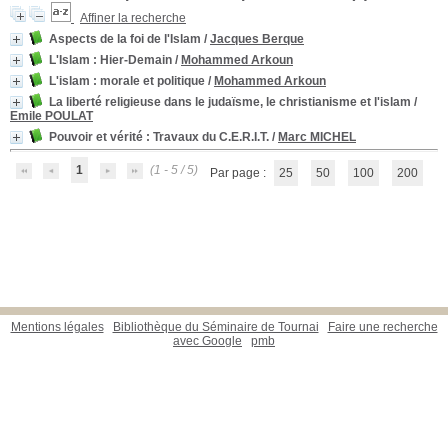
Affiner la recherche
Aspects de la foi de l'Islam
/
Jacques Berque
L'Islam : Hier-Demain
/
Mohammed Arkoun
L'islam : morale et politique
/
Mohammed Arkoun
La liberté religieuse dans le judaïsme, le christianisme et l'islam
/
Emile POULAT
Pouvoir et vérité
: Travaux du C.E.R.I.T.
/
Marc MICHEL
1
(1 - 5 / 5)
Par page :
25
50
100
200
Mentions légales
Bibliothèque du Séminaire de Tournai
Faire une recherche
avec Google
pmb