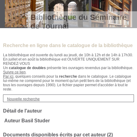
Bibliothèque du Séminaire
de Tournai
Recherche en ligne dans le catalogue de la bibliothèque
La bibliothèque est ouverte du lundi au jeudi, de 10h à 12h et de 14h à 17h30.
En juillet et en août la bibliothèque est OUVERTE UNIQUEMENT SUR
RENDEZ-VOUS
Un
catalogue de doubles
présente les ouvrages revendus par la bibliothèque.
Suivre ce lien
.
Par ici
, quelques conseils pour la
recherche
dans le catalogue. Le catalogue
lui-même ne comprend pour le moment qu'un petit tiers de la bibliothèque (et
tous les ouvrages depuis 1990). Le fichier papier permet d'accéder à tout le
reste.
Nouvelle recherche
Détail de l'auteur
Auteur Basil Studer
Documents disponibles écrits par cet auteur (
2
)