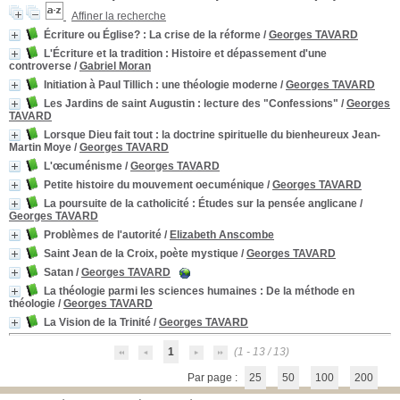
Affiner la recherche
Écriture ou Église?
: La crise de la réforme
/
Georges TAVARD
L'Écriture et la tradition
: Histoire et dépassement d'une
controverse
/
Gabriel Moran
Initiation à Paul Tillich
: une théologie moderne
/
Georges TAVARD
Les Jardins de saint Augustin
: lecture des "Confessions"
/
Georges
TAVARD
Lorsque Dieu fait tout
: la doctrine spirituelle du bienheureux Jean-
Martin Moye
/
Georges TAVARD
L'œcuménisme
/
Georges TAVARD
Petite histoire du mouvement oecuménique
/
Georges TAVARD
La poursuite de la catholicité
: Études sur la pensée anglicane
/
Georges TAVARD
Problèmes de l'autorité
/
Elizabeth Anscombe
Saint Jean de la Croix, poète mystique
/
Georges TAVARD
Satan
/
Georges TAVARD
La théologie parmi les sciences humaines
: De la méthode en
théologie
/
Georges TAVARD
La Vision de la Trinité
/
Georges TAVARD
1
(1 - 13 / 13)
Par page :
25
50
100
200