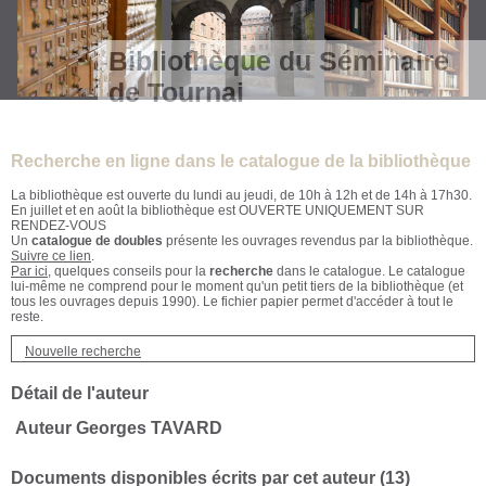
Bibliothèque du Séminaire
de Tournai
Recherche en ligne dans le catalogue de la bibliothèque
La bibliothèque est ouverte du lundi au jeudi, de 10h à 12h et de 14h à 17h30.
En juillet et en août la bibliothèque est OUVERTE UNIQUEMENT SUR
RENDEZ-VOUS
Un
catalogue de doubles
présente les ouvrages revendus par la bibliothèque.
Suivre ce lien
.
Par ici
, quelques conseils pour la
recherche
dans le catalogue. Le catalogue
lui-même ne comprend pour le moment qu'un petit tiers de la bibliothèque (et
tous les ouvrages depuis 1990). Le fichier papier permet d'accéder à tout le
reste.
Nouvelle recherche
Détail de l'auteur
Auteur Georges TAVARD
Documents disponibles écrits par cet auteur (
13
)