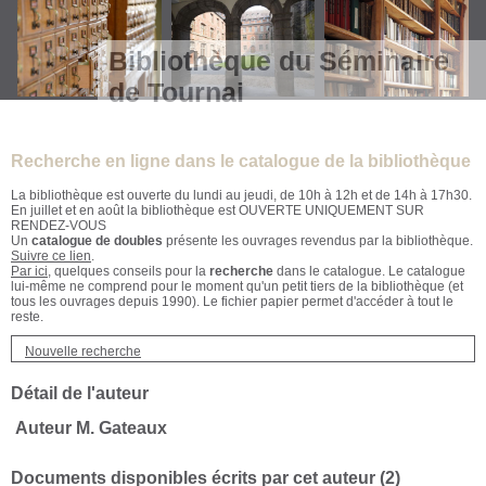
Bibliothèque du Séminaire
de Tournai
Recherche en ligne dans le catalogue de la bibliothèque
La bibliothèque est ouverte du lundi au jeudi, de 10h à 12h et de 14h à 17h30.
En juillet et en août la bibliothèque est OUVERTE UNIQUEMENT SUR
RENDEZ-VOUS
Un
catalogue de doubles
présente les ouvrages revendus par la bibliothèque.
Suivre ce lien
.
Par ici
, quelques conseils pour la
recherche
dans le catalogue. Le catalogue
lui-même ne comprend pour le moment qu'un petit tiers de la bibliothèque (et
tous les ouvrages depuis 1990). Le fichier papier permet d'accéder à tout le
reste.
Nouvelle recherche
Détail de l'auteur
Auteur M. Gateaux
Documents disponibles écrits par cet auteur (
2
)