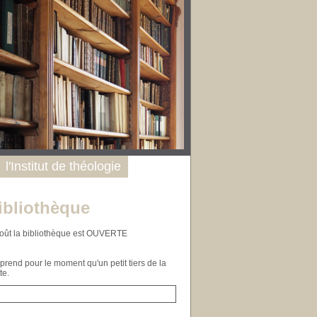
l'Institut de théologie
ibliothèque
n août la bibliothèque est OUVERTE
end pour le moment qu'un petit tiers de la
te.