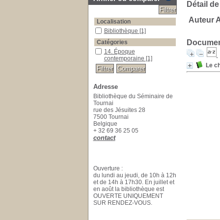
Détail de
Auteur A
Localisation
Bibliothèque
[1]
Document
Catégories
14. Époque
contemporaine
[1]
Le ch
Adresse
Bibliothèque du Séminaire de
Tournai
rue des Jésuites 28
7500 Tournai
Belgique
+ 32 69 36 25 05
contact
Ouverture :
du lundi au jeudi, de 10h à 12h
et de 14h à 17h30. En juillet et
en août la bibliothèque est
OUVERTE UNIQUEMENT
SUR RENDEZ-VOUS.