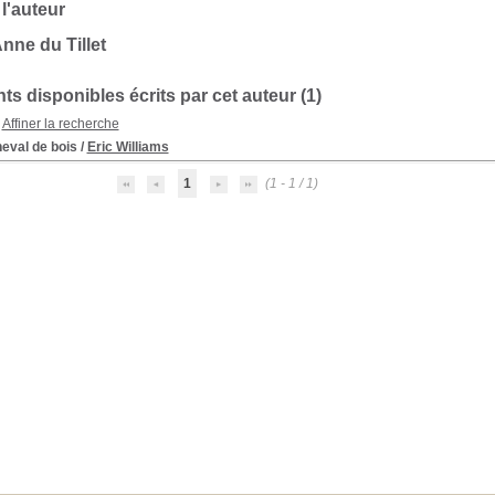
 l'auteur
nne du Tillet
s disponibles écrits par cet auteur (
1
)
Affiner la recherche
eval de bois
/
Eric Williams
1
(1 - 1 / 1)