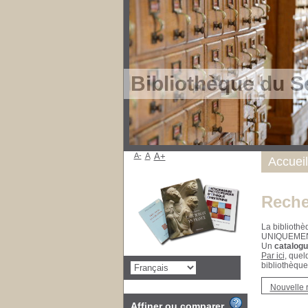
Bibliothèque du S
A-
A
A+
Accueil
Reche
La bibliothè
UNIQUEME
Un
catalogu
Par ici
, quel
bibliothèque
Nouvelle 
Affiner ou comparer