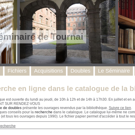
éminaire de Tournai
Fichiers
Acquisitions
Doubles
Le Séminaire
rche en ligne dans le catalogue de la b
que est ouverte du lundi au jeudi, de 10h à 12h et de 14h à 17h30. En juillet et e
NT SUR RENDEZ-VOUS
e de doubles
présente les ouvrages revendus par la bibliothèque.
Suivre ce lien
.
ques conseils pour la
recherche
dans le catalogue. Le catalogue lui-même ne compr
 (et tous les ouvrages depuis 1990). Le fichier papier permet d'accéder à tout le res
recherche