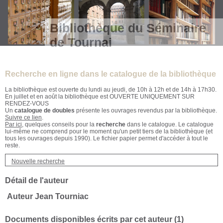
Bibliothèque du Séminaire
de Tournai
Recherche en ligne dans le catalogue de la bibliothèque
La bibliothèque est ouverte du lundi au jeudi, de 10h à 12h et de 14h à 17h30.
En juillet et en août la bibliothèque est OUVERTE UNIQUEMENT SUR
RENDEZ-VOUS
Un
catalogue de doubles
présente les ouvrages revendus par la bibliothèque.
Suivre ce lien
.
Par ici
, quelques conseils pour la
recherche
dans le catalogue. Le catalogue
lui-même ne comprend pour le moment qu'un petit tiers de la bibliothèque (et
tous les ouvrages depuis 1990). Le fichier papier permet d'accéder à tout le
reste.
Nouvelle recherche
Détail de l'auteur
Auteur Jean Tourniac
Documents disponibles écrits par cet auteur (
1
)