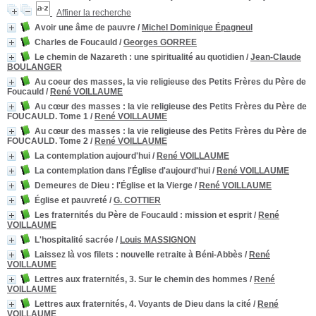
Affiner la recherche
Avoir une âme de pauvre
/
Michel Dominique Épagneul
Charles de Foucauld
/
Georges GORREE
Le chemin de Nazareth
: une spiritualité au quotidien
/
Jean-Claude
BOULANGER
Au coeur des masses, la vie religieuse des Petits Frères du Père de
Foucauld
/
René VOILLAUME
Au cœur des masses : la vie religieuse des Petits Frères du Père de
FOUCAULD. Tome 1
/
René VOILLAUME
Au cœur des masses : la vie religieuse des Petits Frères du Père de
FOUCAULD. Tome 2
/
René VOILLAUME
La contemplation aujourd'hui
/
René VOILLAUME
La contemplation dans l'Église d'aujourd'hui
/
René VOILLAUME
Demeures de Dieu
: l'Église et la Vierge
/
René VOILLAUME
Église et pauvreté
/
G. COTTIER
Les fraternités du Père de Foucauld
: mission et esprit
/
René
VOILLAUME
L'hospitalité sacrée
/
Louis MASSIGNON
Laissez là vos filets
: nouvelle retraite à Béni-Abbès
/
René
VOILLAUME
Lettres aux fraternités, 3. Sur le chemin des hommes
/
René
VOILLAUME
Lettres aux fraternités, 4. Voyants de Dieu dans la cité
/
René
VOILLAUME