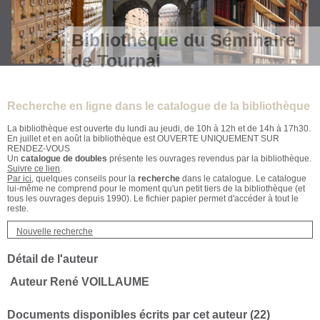
Bibliothèque du Séminaire
de Tournai
Recherche en ligne dans le catalogue de la bibliothèque
La bibliothèque est ouverte du lundi au jeudi, de 10h à 12h et de 14h à 17h30.
En juillet et en août la bibliothèque est OUVERTE UNIQUEMENT SUR
RENDEZ-VOUS
Un
catalogue de doubles
présente les ouvrages revendus par la bibliothèque.
Suivre ce lien
.
Par ici
, quelques conseils pour la
recherche
dans le catalogue. Le catalogue
lui-même ne comprend pour le moment qu'un petit tiers de la bibliothèque (et
tous les ouvrages depuis 1990). Le fichier papier permet d'accéder à tout le
reste.
Nouvelle recherche
Détail de l'auteur
Auteur René VOILLAUME
Documents disponibles écrits par cet auteur (
22
)