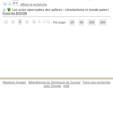
Affiner la recherche
Les actes apocryphes des apôtres
: christianisme et monde païen
/
François BOVON
1
(1 - 1 / 1)
Par page :
25
50
100
200
Mentions légales
Bibliothèque du Séminaire de Tournai
Faire une recherche
avec Google
pmb