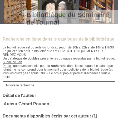
Bibliothèque du Séminaire
de Tournai
Recherche en ligne dans le catalogue de la bibliothèque
La bibliothèque est ouverte du lundi au jeudi, de 10h à 12h et de 14h à 17h30.
En juillet et en août la bibliothèque est OUVERTE UNIQUEMENT SUR
RENDEZ-VOUS
Un
catalogue de doubles
présente les ouvrages revendus par la bibliothèque.
Suivre ce lien
.
Par ici
, quelques conseils pour la
recherche
dans le catalogue. Le catalogue
lui-même ne comprend pour le moment qu'un petit tiers de la bibliothèque (et
tous les ouvrages depuis 1990). Le fichier papier permet d'accéder à tout le
reste.
Nouvelle recherche
Détail de l'auteur
Auteur Gérard Poupon
Documents disponibles écrits par cet auteur (
1
)