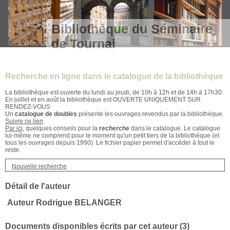
Bibliothèque du Séminaire
de Tournai
Recherche en ligne dans le catalogue de la bibliothèque
La bibliothèque est ouverte du lundi au jeudi, de 10h à 12h et de 14h à 17h30.
En juillet et en août la bibliothèque est OUVERTE UNIQUEMENT SUR
RENDEZ-VOUS
Un
catalogue de doubles
présente les ouvrages revendus par la bibliothèque.
Suivre ce lien
.
Par ici
, quelques conseils pour la
recherche
dans le catalogue. Le catalogue
lui-même ne comprend pour le moment qu'un petit tiers de la bibliothèque (et
tous les ouvrages depuis 1990). Le fichier papier permet d'accéder à tout le
reste.
Nouvelle recherche
Détail de l'auteur
Auteur Rodrigue BELANGER
Documents disponibles écrits par cet auteur (
3
)