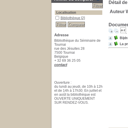
Détail de
Auteur 
Localisation
Bibliothèque
[2]
Document
Adresse
Bijdr
Bibliothèque du Séminaire de
La p
Tournai
rue des Jésuites 28
7500 Tournai
Belgique
+ 32 69 36 25 05
contact
Ouverture :
du lundi au jeudi, de 10h à 12h
et de 14h à 17h30. En juillet et
en août la bibliothèque est
OUVERTE UNIQUEMENT
SUR RENDEZ-VOUS.