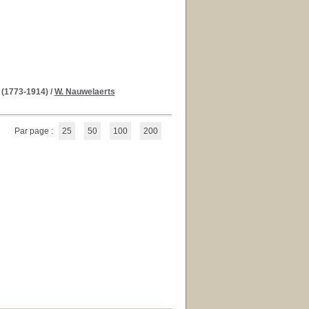
 (1773-1914)
/
W. Nauwelaerts
Par page :
25
50
100
200