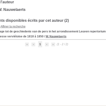
 l'auteur
W. Nauwelaerts
s disponibles écrits par cet auteur (
2
)
Affiner la recherche
age tot de geschiedenis van de pers in het arrondissement Leuven repertorium
resse verviétoise de 1818 à 1850
/
W. Nauwelaerts
1
(1 - 2 / 2)