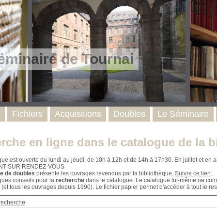
éminaire de Tournai
Fichiers
Acquisitions
Doubles
Le Séminaire
rche en ligne dans le catalogue de la b
que est ouverte du lundi au jeudi, de 10h à 12h et de 14h à 17h30. En juillet et e
NT SUR RENDEZ-VOUS
e de doubles
présente les ouvrages revendus par la bibliothèque.
Suivre ce lien
.
ques conseils pour la
recherche
dans le catalogue. Le catalogue lui-même ne compr
 (et tous les ouvrages depuis 1990). Le fichier papier permet d'accéder à tout le res
recherche