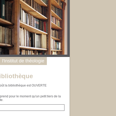
l'Institut de théologie
ibliothèque
n août la bibliothèque est OUVERTE
end pour le moment qu'un petit tiers de la
te.