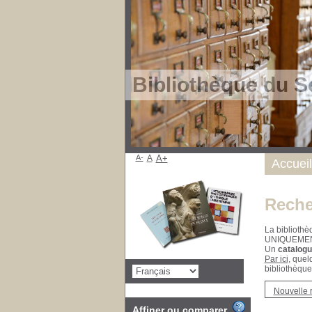
Bibliothèque du S
A-
A
A+
Accueil
Reche
La bibliothè
UNIQUEME
Un
catalogu
Par ici
, quel
bibliothèque
Nouvelle 
Affiner ou comparer