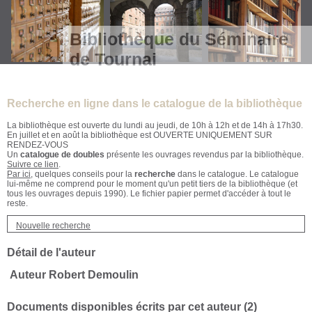
Bibliothèque du Séminaire
de Tournai
Recherche en ligne dans le catalogue de la bibliothèque
La bibliothèque est ouverte du lundi au jeudi, de 10h à 12h et de 14h à 17h30.
En juillet et en août la bibliothèque est OUVERTE UNIQUEMENT SUR
RENDEZ-VOUS
Un
catalogue de doubles
présente les ouvrages revendus par la bibliothèque.
Suivre ce lien
.
Par ici
, quelques conseils pour la
recherche
dans le catalogue. Le catalogue
lui-même ne comprend pour le moment qu'un petit tiers de la bibliothèque (et
tous les ouvrages depuis 1990). Le fichier papier permet d'accéder à tout le
reste.
Nouvelle recherche
Détail de l'auteur
Auteur Robert Demoulin
Documents disponibles écrits par cet auteur (
2
)