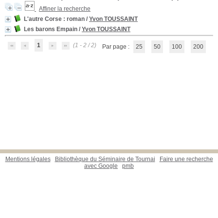
Affiner la recherche
L'autre Corse
: roman
/
Yvon TOUSSAINT
Les barons Empain
/
Yvon TOUSSAINT
1
(1 - 2 / 2)
Par page :
25
50
100
200
Mentions légales
Bibliothèque du Séminaire de Tournai
Faire une recherche
avec Google
pmb