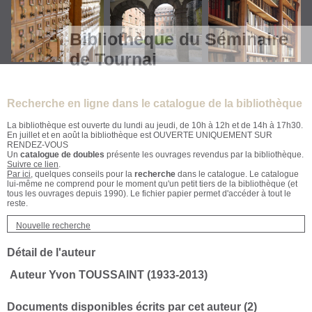
Bibliothèque du Séminaire
de Tournai
Recherche en ligne dans le catalogue de la bibliothèque
La bibliothèque est ouverte du lundi au jeudi, de 10h à 12h et de 14h à 17h30.
En juillet et en août la bibliothèque est OUVERTE UNIQUEMENT SUR
RENDEZ-VOUS
Un
catalogue de doubles
présente les ouvrages revendus par la bibliothèque.
Suivre ce lien
.
Par ici
, quelques conseils pour la
recherche
dans le catalogue. Le catalogue
lui-même ne comprend pour le moment qu'un petit tiers de la bibliothèque (et
tous les ouvrages depuis 1990). Le fichier papier permet d'accéder à tout le
reste.
Nouvelle recherche
Détail de l'auteur
Auteur Yvon TOUSSAINT (1933-2013)
Documents disponibles écrits par cet auteur (
2
)