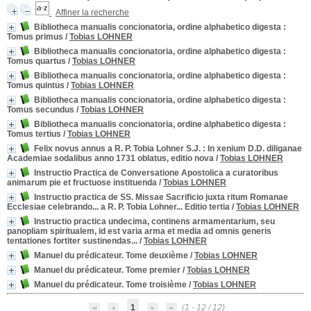
Affiner la recherche
Bibliotheca manualis concionatoria, ordine alphabetico digesta
:
Tomus primus
/
Tobias LOHNER
Bibliotheca manualis concionatoria, ordine alphabetico digesta
:
Tomus quartus
/
Tobias LOHNER
Bibliotheca manualis concionatoria, ordine alphabetico digesta
:
Tomus quintus
/
Tobias LOHNER
Bibliotheca manualis concionatoria, ordine alphabetico digesta
:
Tomus secundus
/
Tobias LOHNER
Bibliotheca manualis concionatoria, ordine alphabetico digesta
:
Tomus tertius
/
Tobias LOHNER
Felix novus annus a R. P. Tobia Lohner S.J.
: In xenium D.D. diliganae
Academiae sodalibus anno 1731 oblatus, editio nova
/
Tobias LOHNER
Instructio Practica de Conversatione Apostolica a curatoribus
animarum pie et fructuose instituenda
/
Tobias LOHNER
Instructio practica de SS. Missae Sacrificio juxta ritum Romanae
Ecclesiae celebrando... a R. P. Tobia Lohner... Editio tertia
/
Tobias LOHNER
Instructio practica undecima, continens armamentarium, seu
panopliam spiritualem, id est varia arma et media ad omnis generis
tentationes fortiter sustinendas...
/
Tobias LOHNER
Manuel du prédicateur. Tome deuxième
/
Tobias LOHNER
Manuel du prédicateur. Tome premier
/
Tobias LOHNER
Manuel du prédicateur. Tome troisième
/
Tobias LOHNER
1
(1 - 12 / 12)