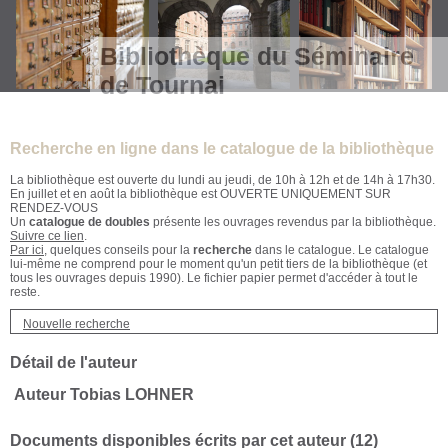
Bibliothèque du Séminaire
de Tournai
Recherche en ligne dans le catalogue de la bibliothèque
La bibliothèque est ouverte du lundi au jeudi, de 10h à 12h et de 14h à 17h30.
En juillet et en août la bibliothèque est OUVERTE UNIQUEMENT SUR
RENDEZ-VOUS
Un
catalogue de doubles
présente les ouvrages revendus par la bibliothèque.
Suivre ce lien
.
Par ici
, quelques conseils pour la
recherche
dans le catalogue. Le catalogue
lui-même ne comprend pour le moment qu'un petit tiers de la bibliothèque (et
tous les ouvrages depuis 1990). Le fichier papier permet d'accéder à tout le
reste.
Nouvelle recherche
Détail de l'auteur
Auteur Tobias LOHNER
Documents disponibles écrits par cet auteur (
12
)